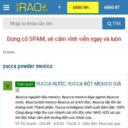
ĐĂNG NHẬP
ĐĂNG KÝ
TÌM
Đừng cố SPAM, sẽ cấm vĩnh viễn ngay và luôn
TỪ KHÓA
yucca powder mexico
YUCCA NƯỚC, YUCCA BỘT MEXICO GIÁ
Toàn quốc
V
SỈ
#yucca-nguyên-liệu-mexico, #yucca-mexico-baja-agroin,#yucca-
nước, #yucca-bột-mexico #yucca xử lý khí độc, #yucca tẩy tồn dư
kháng sinh Thành phần: Yucca schidigera chiết suất đậm đặc 100%
Công dụng: Hấp thu cực nhanh các khí độc như: NH3 ,H2S và các
khí độc khác làm ảnh hưởng đến sức khỏe của...
Võ Thị Quyên
Chủ đề
4/3/22
Trả lời: 0
Diễn đàn:
Mua bán qua