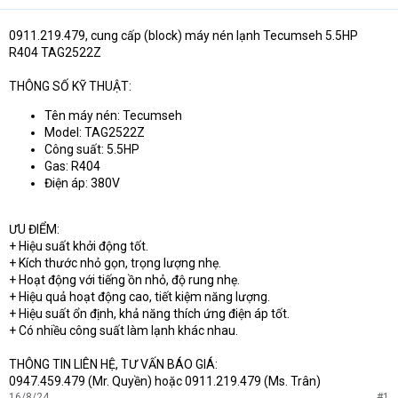
0911.219.479, cung cấp (block) máy nén lạnh Tecumseh 5.5HP
R404 TAG2522Z
THÔNG SỐ KỸ THUẬT:
Tên máy nén: Tecumseh
Model: TAG2522Z
Công suất: 5.5HP
Gas: R404
Điện áp: 380V
ƯU ĐIỂM:
+ Hiệu suất khởi động tốt.
+ Kích thước nhỏ gọn, trọng lượng nhẹ.
+ Hoạt động với tiếng ồn nhỏ, độ rung nhẹ.
+ Hiệu quả hoạt động cao, tiết kiệm năng lượng.
+ Hiệu suất ổn định, khả năng thích ứng điện áp tốt.
+ Có nhiều công suất làm lạnh khác nhau.
THÔNG TIN LIÊN HỆ, TƯ VẤN BÁO GIÁ:
0947.459.479 (Mr. Quyền) hoặc 0911.219.479 (Ms. Trân)
16/8/24
#1