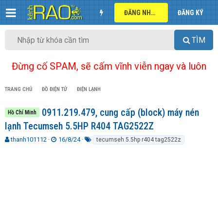
ĐĂNG NHẬP
ĐĂNG KÝ
TÌM
Đừng cố SPAM, sẽ cấm vĩnh viễn ngay và luôn
TRANG CHỦ
ĐỒ ĐIỆN TỬ
ĐIỆN LẠNH
0911.219.479, cung cấp (block) máy nén
Hồ Chí Minh
lạnh Tecumseh 5.5HP R404 TAG2522Z
T
N
T
thanh101112
16/8/24
tecumseh 5.5hp r404 tag2522z
h
g
ừ
r
à
k
e
y
h
a
g
ó
d
ử
a
s
i
t
a
r