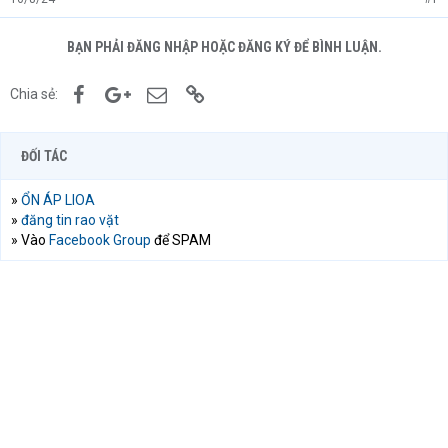
BẠN PHẢI ĐĂNG NHẬP HOẶC ĐĂNG KÝ ĐỂ BÌNH LUẬN.
Facebook
Google+
Email
Link
Chia sẻ:
ĐỐI TÁC
»
ỔN ÁP LIOA
»
đăng tin rao vặt
» Vào
Facebook Group
để SPAM