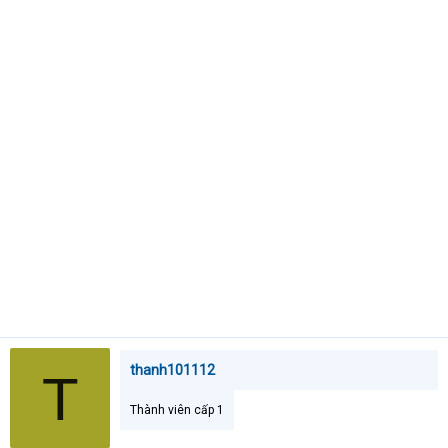
t
e
r
thanh101112
T
Thành viên cấp 1