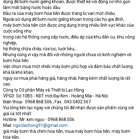
dùng để bơm nước giếng khoan, được thiết kế với động cơ nhỏ gọn
làm mát bằng nước hoặc dầu.
Đầu ra của máy bơm hỏa tiễn được trang bị van một chiều.
Ngoài sử dụng để bơm nước giếng khoan trong các họ gia đình,
máy bơm hỏa tiễn còn được ứng dụng trong nhiều lĩnh vực khác của
cuộc sống như
trong các hệ thống cung cấp nước, điều áp của khu dân cư, khu công
nghiệp,
hệ thống chữa cháy, rửa lọc, tưới tiêu,…
Nhưng cũng vì vậy mà đối với những người chưa có kinh nghiệm về
bơm hỏa tiễn
việc chọn mua một chiếc máy bơm phù hợp và đảm bảo chất lượng
khá là khó khăn,
nguy cơ mua phải hàng giả, hàng nhái, hàng kém chất lượng là rất
cao.
Công ty Cổ phần Máy và Thiết bị Lạc Hồng
VPGD: Số 10B5 - KĐT mới Đại Kim - Hoàng Mai - Hà Nội
Điện thoại : 0968.868.506 , Fax : 043.5402.567
Vui lòng liên lạc ngay với chúng tôi để nhận được sản phẩm cùng với
giá cả tốt nhất:
Hotline : Mr: kim ngọc - 0968.868.506
Mail:
ngoclachong91@gmail.com
giá máy bơm thả chìm hỏa tiễn, mua máy bơm hỏa tiễn, máy bơm
hỏa tiễn,