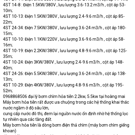
4ST 14-8 : Điện 1.5KW/380V , lưu lượng 3.6-13.2 m3/h , cột áp 53-
10m;
4ST 10-13: Điện 1.5KW/380V , lưu lượng 2.4-9.6 m3/h , cột áp 85-
22m;
4ST 24-34: Điện 7.5KW/380V , lưu lượng 3.6-24 m3/h , cột áp 180-
15m;
4ST 10-10: Điện 1.1KW/220V , lưu lượng 3.6-9.6 m3/h , cột áp 58-
16m;
4ST 10-19: Điện 2.2KW/380V , lưu lượng 4.8-9.6 m3/h , cột áp 125-
35m;
4ST 10-24: Điện 3KW/380V , lưu lượng 2.4-9.6 m3/h , cột áp 148-
40m;
4ST 24-26: Điện 5.5KW/380V , lưu lượng 3.6-24 m3/h , cột áp 138-
13m;
4ST 10-29: Điện 4KW/380V , lưu lượng 4.8-9.6 m3/h , cột áp 195-
52m;
0968868506 đại lý bơm chìm hỏa tiễn 2.2kw, 5.5kw tại hoàng mai
Máy bơm hỏa tiễn rất được ưa chuộng trong các hệ thống khai thác
nước ngầm ở độ sâu lớn,
cung cấp nước đô thị, đem lại nguồn nước ổn định nhờ hệ thống lọc
tự nhiên qua các tầng đất.
Máy bơm hỏa tiễn là dòng bơm điện thả chìm (máy bơm chìm giếng
khoan)