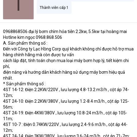
T
Thành viên cấp 1
0968868506 đại lý bơm chìm hỏa tiễn 2.2kw, 5.5kw tại hoàng mai
Hotline kim ngọc 0968.868.506
A. Sản phẩm thông số :
Đến với Công ty Lạc Hồng Corp quý khách không chỉ được hỗ trợ mua
hàng chính hãng mà còn được tư vấn
cách lắp đặt, tính toán chọn mua loại máy bơm hợp lý, tiết kiệm chi
phí,
điện năng và hướng dẫn khách hàng sử dụng máy bơm hiệu quả
nhất.
* Sản phẩm thông số :
4ST 14-12: Điện 2.2KW/220V , lưu lượng 4.8-13.2 m3/h , cột áp 74-
12m;
4ST 24-10: Điện 2.2KW/380V , lưu lượng 1.2-8.4 m3/h , cột áp 125-
56m;
4ST 24-19: Điện 4KW/380V , lưu lượng 10.8-24 m3/h , cột áp 105-
11m;
4ST 10-7 : Điện 0.74KW/220V , lưu lượng 2.4-9.6 m3/h , cột áp 44-
12m;
4ST 24-14: Điện 3KW/380V , lưu lượng 3.6-24 m3/h , cột áp 71-7m;