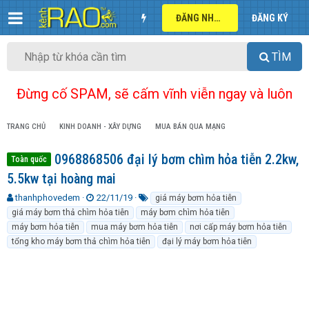
ĐĂNG NHẬP
ĐĂNG KÝ
TÌM
Đừng cố SPAM, sẽ cấm vĩnh viễn ngay và luôn
TRANG CHỦ
KINH DOANH - XÂY DỰNG
MUA BÁN QUA MẠNG
0968868506 đại lý bơm chìm hỏa tiễn 2.2kw,
Toàn quốc
5.5kw tại hoàng mai
T
N
T
thanhphovedem
22/11/19
giá máy bơm hỏa tiễn
h
g
ừ
giá máy bơm thả chìm hỏa tiễn
máy bơm chìm hỏa tiễn
r
à
k
máy bơm hỏa tiễn
mua máy bơm hỏa tiễn
nơi cấp máy bơm hỏa tiễn
e
y
h
tổng kho máy bơm thả chìm hỏa tiễn
đại lý máy bơm hỏa tiễn
a
g
ó
d
ử
a
s
i
t
a
r