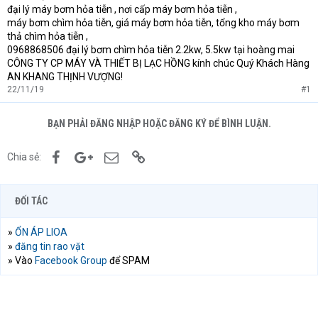
đại lý máy bơm hỏa tiễn , nơi cấp máy bơm hỏa tiễn ,
máy bơm chìm hỏa tiễn, giá máy bơm hỏa tiễn, tổng kho máy bơm
thả chìm hỏa tiễn ,
0968868506 đại lý bơm chìm hỏa tiễn 2.2kw, 5.5kw tại hoàng mai
CÔNG TY CP MÁY VÀ THIẾT BỊ LẠC HỒNG kính chúc Quý Khách Hàng
AN KHANG THỊNH VƯỢNG!
22/11/19
#1
BẠN PHẢI ĐĂNG NHẬP HOẶC ĐĂNG KÝ ĐỂ BÌNH LUẬN.
Facebook
Google+
Email
Link
Chia sẻ:
ĐỐI TÁC
»
ỔN ÁP LIOA
»
đăng tin rao vặt
» Vào
Facebook Group
để SPAM