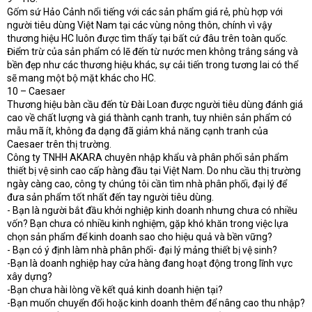
Gốm sứ Hảo Cảnh nổi tiếng với các sản phẩm giá rẻ, phù hợp với
người tiêu dùng Việt Nam tại các vùng nông thôn, chính vì vậy
thương hiệu HC luôn được tìm thấy tại bất cứ đâu trên toàn quốc.
Điểm trừ của sản phẩm có lẽ đến từ nước men không trắng sáng và
bền đẹp như các thương hiệu khác, sự cải tiến trong tương lai có thể
sẽ mang một bộ mặt khác cho HC.
10 – Caesaer
Thương hiệu bàn cầu đến từ Đài Loan được người tiêu dùng đánh giá
cao về chất lượng và giá thành cạnh tranh, tuy nhiên sản phẩm có
mẫu mã ít, không đa dạng đã giảm khả năng cạnh tranh của
Caesaer trên thị trường.
Công ty TNHH AKARA chuyên nhập khẩu và phân phối sản phẩm
thiết bị vệ sinh cao cấp hàng đầu tại Việt Nam. Do nhu cầu thị trường
ngày càng cao, công ty chúng tôi cần tìm nhà phân phối, đại lý để
đưa sản phẩm tốt nhất đến tay người tiêu dùng.
- Bạn là người bắt đầu khởi nghiệp kinh doanh nhưng chưa có nhiều
vốn? Bạn chưa có nhiều kinh nghiệm, gặp khó khăn trong việc lựa
chọn sản phẩm để kinh doanh sao cho hiệu quả và bền vững?
- Bạn có ý định làm nhà phân phối- đại lý mảng thiết bị vệ sinh?
-Bạn là doanh nghiệp hay cửa hàng đang hoạt động trong lĩnh vực
xây dựng?
-Bạn chưa hài lòng về kết quả kinh doanh hiện tại?
-Bạn muốn chuyển đổi hoặc kinh doanh thêm để nâng cao thu nhập?