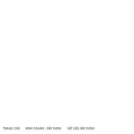
TRANG CHỦ
KINH DOANH - XÂY DỰNG
VẬT LIỆU XÂY DỰNG