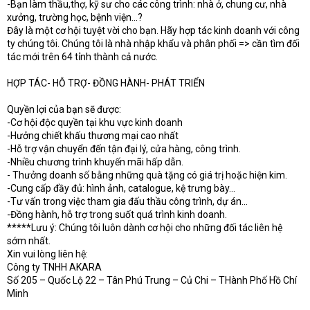
-Bạn làm thầu,thợ, kỹ sư cho các công trình: nhà ở, chung cư, nhà
xưởng, trường học, bệnh viện...?
Đây là một cơ hội tuyệt vời cho bạn. Hãy hợp tác kinh doanh với công
ty chúng tôi. Chúng tôi là nhà nhập khẩu và phân phối => cần tìm đối
tác mới trên 64 tỉnh thành cả nước.
HỢP TÁC- HỖ TRỢ- ĐỒNG HÀNH- PHÁT TRIỂN
Quyền lợi của bạn sẽ được:
-Cơ hội độc quyền tại khu vực kinh doanh
-Hưởng chiết khấu thương mại cao nhất
-Hỗ trợ vận chuyển đến tận đại lý, cửa hàng, công trình.
-Nhiều chương trình khuyến mãi hấp dẫn.
- Thưởng doanh số bằng những quà tặng có giá trị hoặc hiện kim.
-Cung cấp đầy đủ: hình ảnh, catalogue, kệ trưng bày...
-Tư vấn trong việc tham gia đấu thầu công trình, dự án...
-Đồng hành, hỗ trợ trong suốt quá trình kinh doanh.
*****Lưu ý: Chúng tôi luôn dành cơ hội cho những đối tác liên hệ
sớm nhất.
Xin vui lòng liên hệ:
Công ty TNHH AKARA
Số 205 – Quốc Lộ 22 – Tân Phú Trung – Củ Chi – THành Phố Hồ Chí
Minh