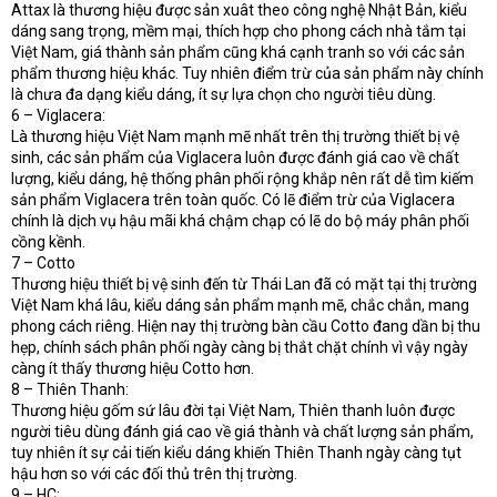
Attax là thương hiệu được sản xuât theo công nghệ Nhật Bản, kiểu
dáng sang trọng, mềm mại, thích hợp cho phong cách nhà tắm tại
Việt Nam, giá thành sản phẩm cũng khá cạnh tranh so với các sản
phẩm thương hiệu khác. Tuy nhiên điểm trừ của sản phẩm này chính
là chưa đa dạng kiểu dáng, ít sự lựa chọn cho người tiêu dùng.
6 – Viglacera:
Là thương hiệu Việt Nam mạnh mẽ nhất trên thị trường thiết bị vệ
sinh, các sản phẩm của Viglacera luôn được đánh giá cao về chất
lượng, kiểu dáng, hệ thống phân phối rộng khắp nên rất dễ tìm kiếm
sản phẩm Viglacera trên toàn quốc. Có lẽ điểm trừ của Viglacera
chính là dịch vụ hậu mãi khá chậm chạp có lẽ do bộ máy phân phối
cồng kềnh.
7 – Cotto
Thương hiệu thiết bị vệ sinh đến từ Thái Lan đã có mặt tại thị trường
Việt Nam khá lâu, kiểu dáng sản phẩm mạnh mẽ, chắc chắn, mang
phong cách riêng. Hiện nay thị trường bàn cầu Cotto đang dần bị thu
hẹp, chính sách phân phối ngày càng bị thắt chặt chính vì vậy ngày
càng ít thấy thương hiệu Cotto hơn.
8 – Thiên Thanh:
Thương hiệu gốm sứ lâu đời tại Việt Nam, Thiên thanh luôn được
người tiêu dùng đánh giá cao về giá thành và chất lượng sản phẩm,
tuy nhiên ít sự cải tiến kiểu dáng khiến Thiên Thanh ngày càng tụt
hậu hơn so với các đối thủ trên thị trường.
9 – HC: