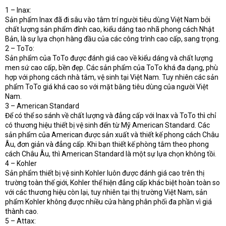
t
1 – Inax:
e
Sản phẩm Inax đã đi sâu vào tâm trí người tiêu dùng Việt Nam bởi
r
chất lượng sản phẩm đỉnh cao, kiểu dáng tao nhã phong cách Nhật
Bản, là sự lựa chọn hàng đầu của các công trình cao cấp, sang trọng.
2 – ToTo:
Sản phẩm của ToTo được đánh giá cao về kiểu dáng và chất lượng
men sứ cao cấp, bền đẹp. Các sản phẩm của ToTo khá đa dạng, phù
hợp với phong cách nhà tắm, vệ sinh tại Việt Nam. Tuy nhiên các sản
phẩm ToTo giá khá cao so với mặt bằng tiêu dùng của người Việt
Nam.
3 – American Standard
Để có thể so sánh về chất lượng và đẳng cấp với Inax và ToTo thì chỉ
có thương hiệu thiết bị vệ sinh đến từ Mỹ American Standard. Các
sản phẩm của American được sản xuất và thiết kế phong cách Châu
Âu, đơn giản và đẳng cấp. Khi bạn thiết kế phòng tắm theo phong
cách Châu Âu, thì American Standard là một sự lựa chọn không tồi.
4 – Kohler
Sản phẩm thiết bị vệ sinh Kohler luôn được đánh giá cao trên thị
trường toàn thế giới, Kohler thể hiện đẳng cấp khác biệt hoàn toàn so
với các thương hiệu còn lại, tuy nhiên tại thị trường Việt Nam, sản
phẩm Kohler không được nhiều cửa hàng phân phối đa phần vì giá
thành cao.
5 – Attax: