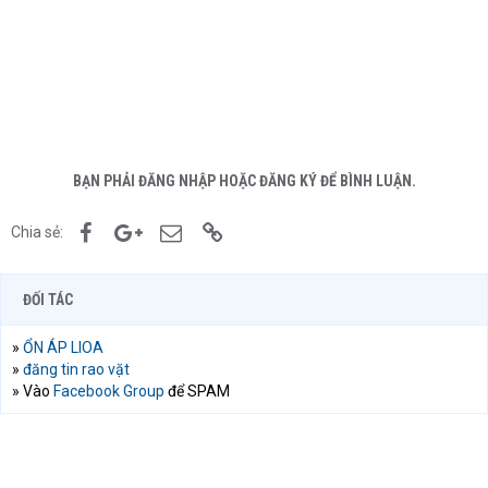
BẠN PHẢI ĐĂNG NHẬP HOẶC ĐĂNG KÝ ĐỂ BÌNH LUẬN.
Facebook
Google+
Email
Link
Chia sẻ:
ĐỐI TÁC
»
ỔN ÁP LIOA
»
đăng tin rao vặt
» Vào
Facebook Group
để SPAM