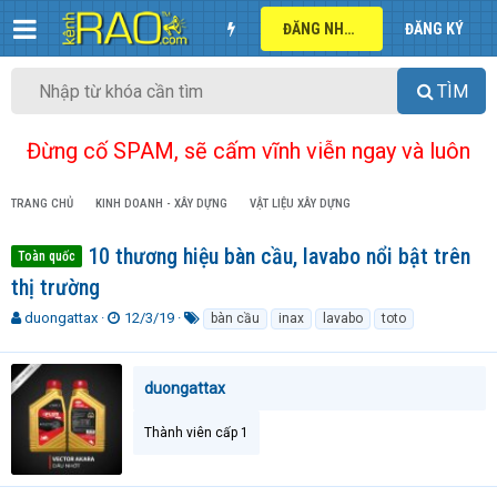
ĐĂNG NHẬP
ĐĂNG KÝ
TÌM
Đừng cố SPAM, sẽ cấm vĩnh viễn ngay và luôn
TRANG CHỦ
KINH DOANH - XÂY DỰNG
VẬT LIỆU XÂY DỰNG
10 thương hiệu bàn cầu, lavabo nổi bật trên
Toàn quốc
thị trường
T
N
T
duongattax
12/3/19
bàn cầu
inax
lavabo
toto
h
g
ừ
r
à
k
e
y
h
duongattax
a
g
ó
d
ử
a
Thành viên cấp 1
s
i
t
a
r