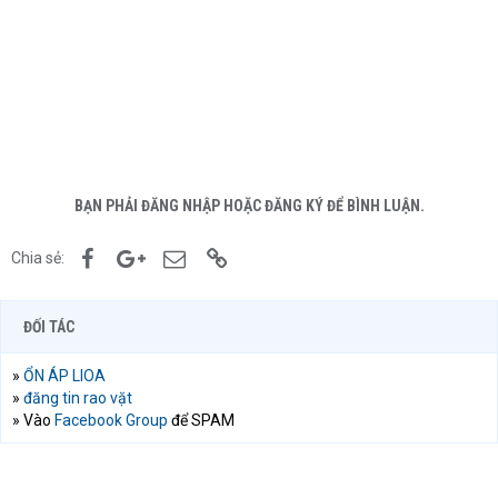
BẠN PHẢI ĐĂNG NHẬP HOẶC ĐĂNG KÝ ĐỂ BÌNH LUẬN.
Facebook
Google+
Email
Link
Chia sẻ:
ĐỐI TÁC
»
ỔN ÁP LIOA
»
đăng tin rao vặt
» Vào
Facebook Group
để SPAM