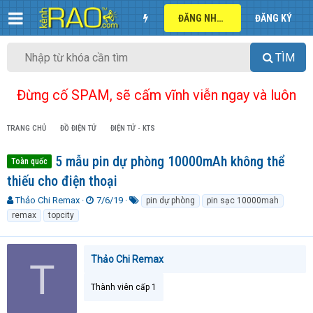
ĐĂNG NHẬP
ĐĂNG KÝ
TÌM
Đừng cố SPAM, sẽ cấm vĩnh viễn ngay và luôn
TRANG CHỦ
ĐỒ ĐIỆN TỬ
ĐIỆN TỬ - KTS
5 mẫu pin dự phòng 10000mAh không thể
Toàn quốc
thiếu cho điện thoại
T
N
T
Thảo Chi Remax
7/6/19
pin dự phòng
pin sạc 10000mah
h
g
ừ
remax
topcity
r
à
k
e
y
h
a
g
ó
Thảo Chi Remax
T
d
ử
a
s
i
t
Thành viên cấp 1
a
r