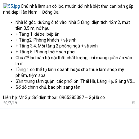
t
Chủ nhà làm ăn có lộc, muốn đổi nhà biệt thự, cần bán gấp
e
nhà đẹp Hào Nam – Đống Đa
r
Nhà lô góc, đường ô tô vào. Nhà 5 tầng, diện tích 42m2, mặt
tiền 3,5 m, nở hậu
+ Tầng 1: để xe, bếp ăn
+ Tầng2: Phòng khách + vệ sinh
+ Tầng 3,4: Mỗi tầng 2 phòng ngủ + vệ sinh
+ Tầng 5: Phòng thờ + sân phơi
Chủ để lại toàn bộ nội thất chất lượng, chỉ mang quần áo vào
là ở
Tầng 1 có thể tự kinh doanh hoặc cho thuê làm shop mỹ
phẩm, tiệm spa
Gần trung tâm quận, các phố lớn: Thái Hà, Láng Hạ, Giảng Võ…
Sổ đỏ chính chủ, bao phi sang tên
Liên hệ: Mr Sự. Số điện thoại: 0965385387 – Gọi là có.
20/7/19
#1