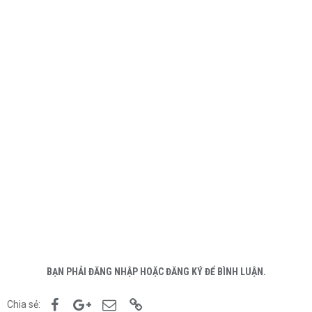
BẠN PHẢI ĐĂNG NHẬP HOẶC ĐĂNG KÝ ĐỂ BÌNH LUẬN.
Facebook
Google+
Email
Link
Chia sẻ: