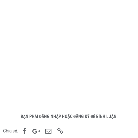
BẠN PHẢI ĐĂNG NHẬP HOẶC ĐĂNG KÝ ĐỂ BÌNH LUẬN.
Facebook
Google+
Email
Link
Chia sẻ: