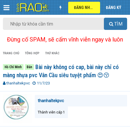
ĐĂNG NHẬP
ĐĂNG KÝ
TÌM
Đừng cố SPAM, sẽ cấm vĩnh viễn ngay và luôn
TRANG CHỦ
TỔNG HỢP
THỨ KHÁC
Bài này không có cap, bài này chỉ có
Hồ Chí Minh
Bán
màng nhựa pvc Vân Cầu siêu tuyệt phẩm 😍😚
T
N
thanhaltekpvc
11/7/23
h
g
r
à
e
y
thanhaltekpvc
a
g
d
ử
Thành viên cấp 1
s
i
t
a
r