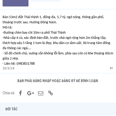
Bán 53m2 đất Thái thịnh 1, đống đa, 5,7 tỷ, ngõ nông, thông gần phố,
thoáng trước sau. Hướng Đông Nam.
Mô tả:
-Đường chim bay chỉ 10m ra phố Thái Thịnh
-Nhà cấp 4 cũ, xác định bán đất, trước nhà ngõ rộng hơn 2m thẳng tắp,
thích hợp xây 5 tầng 1 tum là đẹp, khu dân cư sầm uất, lõi trung tâm đống
đa thông các ngả….
- Sổ đỏ chính chủ, vuông vắn không lỗi lầm, phía sau còn có khe thoáng 60cm
giữa 2 nhà.
- Liên hệ: 0983831788
20/3/24
#1
BẠN PHẢI ĐĂNG NHẬP HOẶC ĐĂNG KÝ ĐỂ BÌNH LUẬN.
Facebook
Google+
Email
Link
Chia sẻ:
ĐỐI TÁC