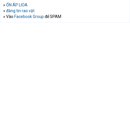
»
ỔN ÁP LIOA
»
đăng tin rao vặt
» Vào
Facebook Group
để SPAM