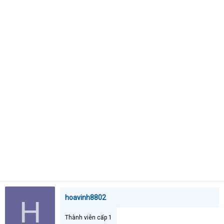
a
r
t
e
r
hoavinh8802
H
Thành viên cấp 1