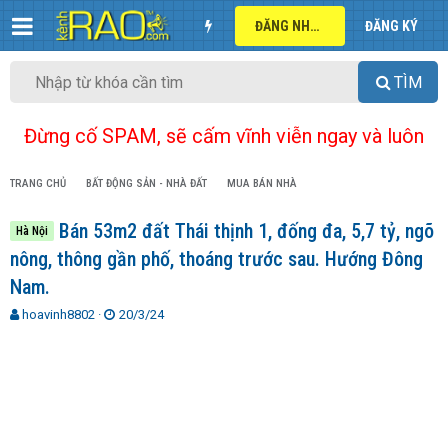
ĐĂNG NHẬP
ĐĂNG KÝ
TÌM
Đừng cố SPAM, sẽ cấm vĩnh viễn ngay và luôn
TRANG CHỦ
BẤT ĐỘNG SẢN - NHÀ ĐẤT
MUA BÁN NHÀ
Bán 53m2 đất Thái thịnh 1, đống đa, 5,7 tỷ, ngõ
Hà Nội
nông, thông gần phố, thoáng trước sau. Hướng Đông
Nam.
T
N
hoavinh8802
20/3/24
h
g
r
à
e
y
a
g
d
ử
s
i
t