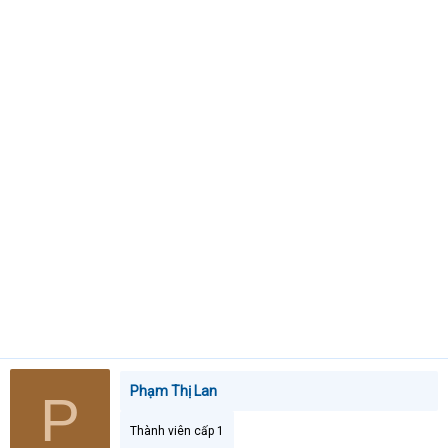
t
e
r
Phạm Thị Lan
P
Thành viên cấp 1