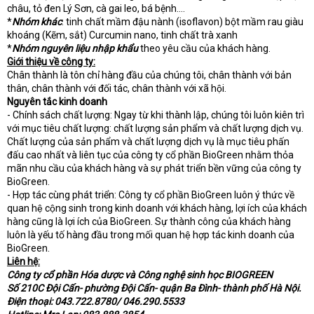
châu, tỏ đen Lý Sơn, cà gai leo, bá bệnh….
*
Nhóm khác
: tinh chất mầm đậu nành (isoflavon) bột mầm rau giàu
khoáng (Kẽm, sắt) Curcumin nano, tinh chất trà xanh
*
Nhóm nguyên liệu nhập khẩu
theo yêu cầu của khách hàng.
Giới thiệu về công ty:
Chân thành là tôn chỉ hàng đầu của chúng tôi, chân thành với bản
thân, chân thành với đối tác, chân thành với xã hội.
Nguyên tắc kinh doanh
- Chính sách chất lượng: Ngay từ khi thành lập, chúng tôi luôn kiên trì
với mục tiêu chất lượng: chất lượng sản phẩm và chất lượng dịch vụ.
Chất lượng của sản phẩm và chất lượng dịch vụ là mục tiêu phấn
đấu cao nhất và liên tục của công ty cổ phần BioGreen nhằm thỏa
mãn nhu cầu của khách hàng và sự phát triển bền vững của công ty
BioGreen.
- Hợp tác cùng phát triển: Công ty cổ phần BioGreen luôn ý thức về
quan hệ cộng sinh trong kinh doanh với khách hàng, lợi ích của khách
hàng cũng là lợi ích của BioGreen. Sự thành công của khách hàng
luôn là yếu tố hàng đầu trong mối quan hệ hợp tác kinh doanh của
BioGreen.
Liên hệ:
Công ty cổ phần Hóa dược và Công nghệ sinh học BIOGREEN
Số 210C Đội Cấn- phường Đội Cấn- quận Ba Đình- thành phố Hà Nội.
Điện thoại: 043.722.8780/ 046.290.5533