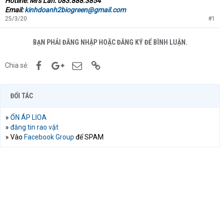
Hotline: Mrs Lan: 083.888.3854
Email:
kinhdoanh2biogreen@gmail.com
25/3/20
#1
BẠN PHẢI ĐĂNG NHẬP HOẶC ĐĂNG KÝ ĐỂ BÌNH LUẬN.
Facebook
Google+
Email
Link
Chia sẻ:
ĐỐI TÁC
»
ỔN ÁP LIOA
»
đăng tin rao vặt
» Vào
Facebook Group
để SPAM