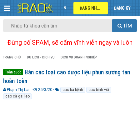
ĐĂNG NHẬP
ĐĂNG KÝ
TÌM
Đừng cố SPAM, sẽ cấm vĩnh viễn ngay và luôn
TRANG CHỦ
DU LỊCH - DỊCH VỤ
DỊCH VỤ DOANH NGHIỆP
Bán các loại cao dược liệu phun sương tan
Toàn quốc
hoàn toàn
T
N
T
Phạm Thị Lan
25/3/20
cao bá bệnh
cao bình vôi
h
g
ừ
cao cà gai leo
r
à
k
e
y
h
a
g
ó
d
ử
a
s
i
t
a
r