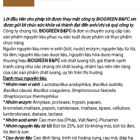
Lời đầu tiên cho phép tôi được thay mặt công ty BIOGREEN B&PC xin
được gửi lời chúc sức khỏe và thành đạt đến anh/chị và quý công ty.
Công ty chúng tôi,
BIOGREEN B&PC
là đơn vị chuyên cung cấp các
sản phẩm nguyên liệu phục vụ sản xuất dược phẩm và thực phẩm
chức năng.
Nguồn nguyên liệu men vi sinh (bột, nước) enzym, nguyên liệu từ tỏi,
tỏi đen, nguyên liệu cao dược liệu, nguyên liệu hóa dược mang
thương hiệu
BIOGREEN B&PC
với chất lượng tốt, giá thành cạnh
tranh cũng như các chứng chỉ chất lượng, nhằm tạo nên nền tảng
của các sản phẩm chất lượng, uy tín trên thị trường.
Danh mục nguyên liệu:
*
Nhóm men vi sinh
:
Lactobacillus acidophilus, Bacillus subtilis,
Bacillus clausii, Bacillus coagulans, Streptococcus faecalis,
Streptococcus thermophilus
*
Nhóm enzym
: Amylase, protease, trypsin, papain,
bromelain,maltase, pepsin, natokinase, maltase, lipase, cellulose,
lumbrokinase, diatase, lactase.
*
Nhóm acid amin
: Cao men bia (Pháp, Việt Nam), Pluriamin.
*
Nhóm nguyên liệu từ tỏi
: Bột tỏi 25%, bột tỏi không mùi, bột tỏi đen,
tỏi đen lý sơn.
*
Cao dược liệu
: Cao đinh lăng, trinh nữ hoàng cung, rau má, diệp hạ