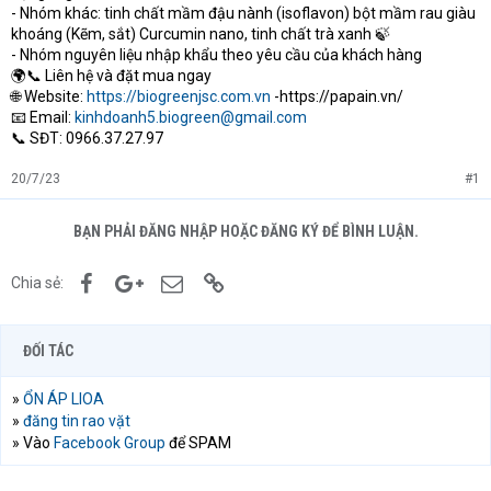
- Nhóm khác: tinh chất mầm đậu nành (isoflavon) bột mầm rau giàu
khoáng (Kẽm, sắt) Curcumin nano, tinh chất trà xanh 🍃
- Nhóm nguyên liệu nhập khẩu theo yêu cầu của khách hàng
🌍📞 Liên hệ và đặt mua ngay
🌐 Website:
https://biogreenjsc.com.vn
-https://papain.vn/
📧 Email:
kinhdoanh5.biogreen@gmail.com
📞 SĐT: 0966.37.27.97
20/7/23
#1
BẠN PHẢI ĐĂNG NHẬP HOẶC ĐĂNG KÝ ĐỂ BÌNH LUẬN.
Facebook
Google+
Email
Link
Chia sẻ:
ĐỐI TÁC
»
ỔN ÁP LIOA
»
đăng tin rao vặt
» Vào
Facebook Group
để SPAM