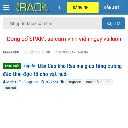
ĐĂNG NHẬP
ĐĂNG KÝ
TÌM
Đừng cố SPAM, sẽ cấm vĩnh viễn ngay và luôn
TRANG CHỦ
DU LỊCH - DỊCH VỤ
DỊCH VỤ DOANH NGHIỆP
Bán Cao khô Rau má giúp tăng cường
Toàn quốc
Hợp tác
đào thải độc tố cho vật nuôi
T
N
T
Minh Hiếu Biogreen
20/7/23
biogreen
cao khô rau má
h
g
ừ
rau má
r
à
k
e
y
h
a
g
ó
d
ử
a
s
i
t
a
r