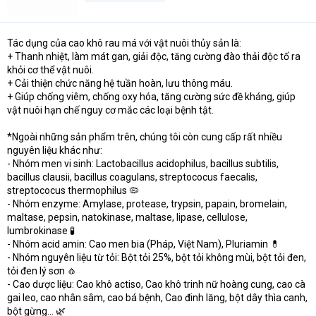
Tác dụng của cao khô rau má với vật nuôi thủy sản là:
+ Thanh nhiệt, làm mát gan, giải độc, tăng cường đào thải độc tố ra
khỏi cơ thể vật nuôi.
+ Cải thiện chức năng hệ tuần hoàn, lưu thông máu.
+ Giúp chống viêm, chống oxy hóa, tăng cường sức đề kháng, giúp
vật nuôi hạn chế nguy cơ mắc các loại bệnh tật.
*Ngoài những sản phẩm trên, chúng tôi còn cung cấp rất nhiều
nguyên liệu khác như:
- Nhóm men vi sinh: Lactobacillus acidophilus, bacillus subtilis,
bacillus clausii, bacillus coagulans, streptococus faecalis,
streptococus thermophilus 🦠
- Nhóm enzyme: Amylase, protease, trypsin, papain, bromelain,
maltase, pepsin, natokinase, maltase, lipase, cellulose,
lumbrokinase 🧪
- Nhóm acid amin: Cao men bia (Pháp, Việt Nam), Pluriamin 💊
- Nhóm nguyên liệu từ tỏi: Bột tỏi 25%, bột tỏi không mùi, bột tỏi đen,
tỏi đen lý sơn 🧄
- Cao dược liệu: Cao khô actiso, Cao khô trinh nữ hoàng cung, cao cà
gai leo, cao nhân sâm, cao bá bệnh, Cao đinh lăng, bột dây thìa canh,
bột gừng… 🌿