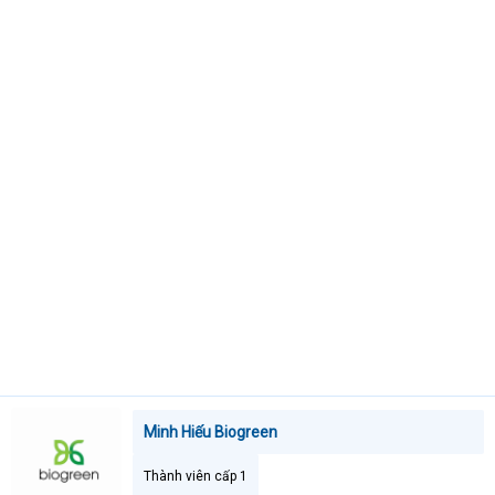
t
e
r
Minh Hiếu Biogreen
Thành viên cấp 1