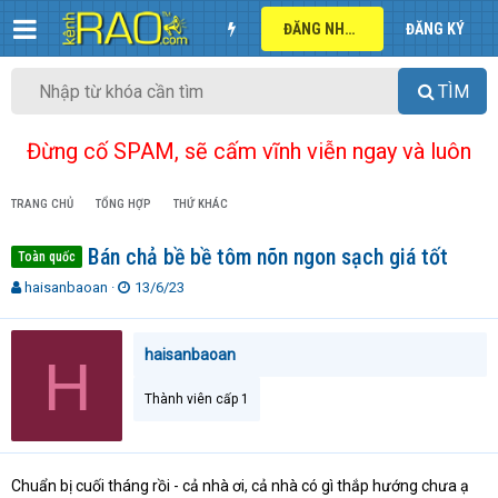
ĐĂNG NHẬP
ĐĂNG KÝ
TÌM
Đừng cố SPAM, sẽ cấm vĩnh viễn ngay và luôn
TRANG CHỦ
TỔNG HỢP
THỨ KHÁC
Bán chả bề bề tôm nõn ngon sạch giá tốt
Toàn quốc
T
N
haisanbaoan
13/6/23
h
g
r
à
e
y
haisanbaoan
H
a
g
d
ử
Thành viên cấp 1
s
i
t
a
r
Chuẩn bị cuối tháng rồi - cả nhà ơi, cả nhà có gì thắp hướng chưa ạ
t