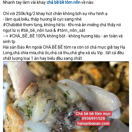
Nhanh tay làm vài khay
e
chả bề bề tôm nõn
về nào.
r
Chỉ với 250k/kg/2 khay hút chân không lịch sự như hình ạ
- làm quà biếu, thắp hương lễ cực sang nhé.
#Chảbềbề thơm lừng, không hề bị - Khi mà ăn miếng chả thấy nó
ngọt lừ vị #bề_bề_nõn tươi & #tôm_nõn_sắt
--> #CHẢ_BỀ_BỀ 100% không bột - không hương liệu - an toàn vệ
sinh tp
Hải sản Bảo An ngoài CHẢ BỀ BỀ tôm ra còn có chả mực giã tay Hạ
Long,chả chìa mía,chả ốc,chả cá thu,chả ghẹ xá xíu Vip...tất cả đều
chất lượng loại 1 ăn hay biếu đều sang chất