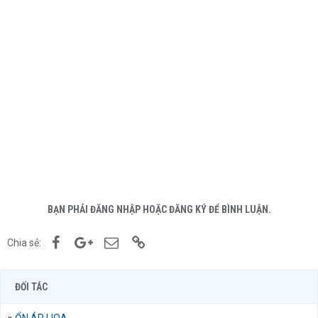
BẠN PHẢI ĐĂNG NHẬP HOẶC ĐĂNG KÝ ĐỂ BÌNH LUẬN.
Facebook
Google+
Email
Link
Chia sẻ:
ĐỐI TÁC
»
ỔN ÁP LIOA