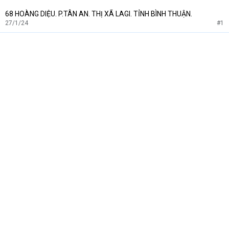
68 HOÀNG DIỆU. P.TÂN AN. THỊ XÃ LAGI. TỈNH BÌNH THUẬN.
27/1/24
#1