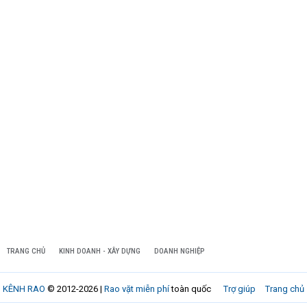
TRANG CHỦ
KINH DOANH - XÂY DỰNG
DOANH NGHIỆP
KÊNH RAO
© 2012-2026 |
Rao vặt miễn phí
toàn quốc
Trợ giúp
Trang chủ