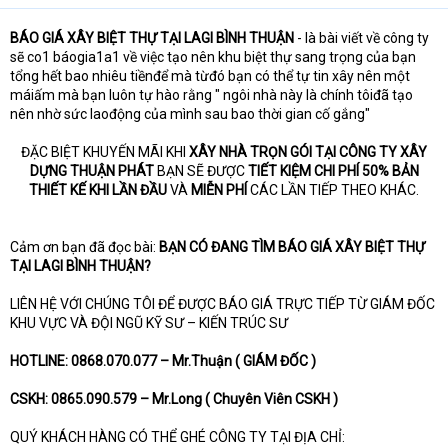
t
e
BÁO GIÁ XÂY BIỆT THỰ TẠI LAGI BÌNH THUẬN
- là bài viết về công ty
r
sẽ co1 báogia1a1 về việc tạo nên khu biệt thự sang trọng của bạn
tổng hết bao nhiêu tiềnđể mà từđó bạn có thể tự tin xây nên một
máiấm mà bạn luôn tự hào rằng " ngôi nhà này là chính tôiđã tạo
nên nhờ sức laođộng của mình sau bao thời gian cố gắng"
ĐẶC BIỆT KHUYẾN MÃI KHI
XÂY NHÀ TRỌN GÓI TẠI CÔNG TY XÂY
DỰNG THUẬN PHÁT
BẠN SẼ ĐƯỢC
TIẾT KIỆM CHI PHÍ 50% BẢN
THIẾT KẾ KHI LẦN ĐẦU
VÀ
MIỄN PHÍ
CÁC LẦN TIẾP THEO KHÁC.​
Cảm ơn bạn đã đọc bài:
BẠN CÓ ĐANG TÌM BÁO GIÁ XÂY BIỆT THỰ
TẠI LAGI BÌNH THUẬN?
LIÊN HỆ VỚI CHÚNG TÔI ĐỂ ĐƯỢC BÁO GIÁ TRỰC TIẾP TỪ GIÁM ĐỐC
KHU VỰC VÀ ĐỘI NGŨ KỸ SƯ – KIẾN TRÚC SƯ
HOTLINE: 0868.070.077 – Mr.Thuận ( GIÁM ĐỐC )
CSKH: 0865.090.579 – Mr.Long ( Chuyên Viên CSKH )
QUÝ KHÁCH HÀNG CÓ THỂ GHÉ CÔNG TY TẠI ĐỊA CHỈ: