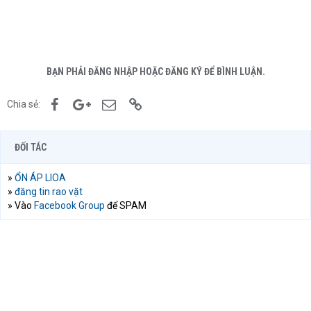
BẠN PHẢI ĐĂNG NHẬP HOẶC ĐĂNG KÝ ĐỂ BÌNH LUẬN.
Facebook
Google+
Email
Link
Chia sẻ:
ĐỐI TÁC
»
ỔN ÁP LIOA
»
đăng tin rao vặt
» Vào
Facebook Group
để SPAM