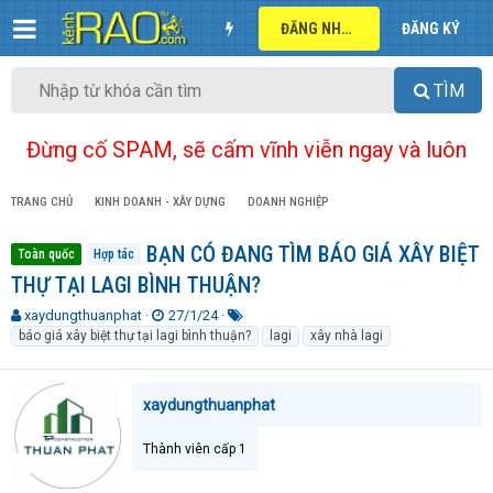
ĐĂNG NHẬP
ĐĂNG KÝ
TÌM
Đừng cố SPAM, sẽ cấm vĩnh viễn ngay và luôn
TRANG CHỦ
KINH DOANH - XÂY DỰNG
DOANH NGHIỆP
BẠN CÓ ĐANG TÌM BÁO GIÁ XÂY BIỆT
Toàn quốc
Hợp tác
THỰ TẠI LAGI BÌNH THUẬN?
T
N
T
xaydungthuanphat
27/1/24
h
g
ừ
báo giá xây biệt thự tại lagi bình thuận?
lagi
xây nhà lagi
r
à
k
e
y
h
a
g
ó
xaydungthuanphat
d
ử
a
s
i
Thành viên cấp 1
t
a
r