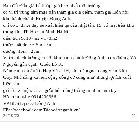
Bán đất Đấu giá Lễ Pháp, giá bèo nhất môi trường.
t
e
có vị trí trung tâm mua bán tham gia địa điểm, tham gia luôn nội
r
khu hành chánh Huyện Đông Anh.
chỉ có 3' đi xe đạp sẽ xuất hiện tại cầu nhật tân, 15' có mặt trên khu
trung tâm TP. Hồ Chí Minh Hà Nội.
diện tích S: 107m2 - 178m2.
trước mặt đẹp: 6.5m - 7m.
đường: 15m - 25m.
Vị trí lợi ích hướng ra nội khu hành chính Đông Anh, con đường Võ
Nguyên gần cạnh, Quốc Lộ 3...
Nằm cạnh dự án Tổ Hợp Y Tế TH, khu dã ngoại công viên Kim
Quy, Nhà sống xã hội, cộng đồng cư cũng như những lợi ích xuất
hiện sẵn.
giá từ 5X triệu. Các người tiêu dùng thông minh nhanh tay
Hỗ trợ tư vấn: 0914200366
VP BĐS Địa Ốc Đông Anh
FB: ://facebook.com/Diaocdonganh.vn/
26/10/23
#1