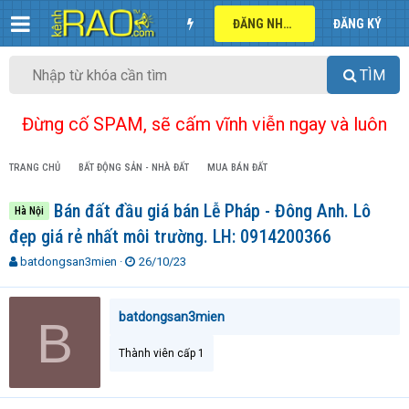
ĐĂNG NHẬP
ĐĂNG KÝ
TÌM
Đừng cố SPAM, sẽ cấm vĩnh viễn ngay và luôn
TRANG CHỦ
BẤT ĐỘNG SẢN - NHÀ ĐẤT
MUA BÁN ĐẤT
Bán đất đầu giá bán Lễ Pháp - Đông Anh. Lô
Hà Nội
đẹp giá rẻ nhất môi trường. LH: 0914200366
T
N
batdongsan3mien
26/10/23
h
g
r
à
e
y
batdongsan3mien
B
a
g
d
ử
Thành viên cấp 1
s
i
t
a
r