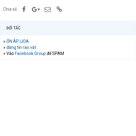
Facebook
Google+
Email
Link
Chia sẻ:
ĐỐI TÁC
»
ỔN ÁP LIOA
»
đăng tin rao vặt
» Vào
Facebook Group
để SPAM