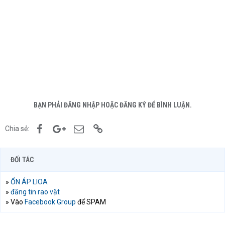
BẠN PHẢI ĐĂNG NHẬP HOẶC ĐĂNG KÝ ĐỂ BÌNH LUẬN.
Facebook
Google+
Email
Link
Chia sẻ:
ĐỐI TÁC
»
ỔN ÁP LIOA
»
đăng tin rao vặt
» Vào
Facebook Group
để SPAM