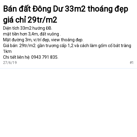
t
Bán đất Đông Dư 33m2 thoáng đẹp
e
r
giá chỉ 29tr/m2
Diện tích 33m2 hướng ĐB.
mặt tiền hơn 3,4m, đất vuông .
Mặt đường 3m, vị trí đẹp, view thoáng đẹp.
Giá bán: 29tr/m2. gần trương cấp 1,2 và cách làm gốm cổ bát tràng
1km
Chi tiết liên hệ: 0943 791 835.
27/6/19
#1