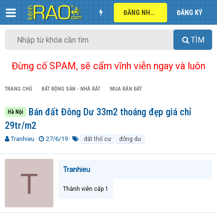
ĐĂNG NHẬP
ĐĂNG KÝ
TÌM
Đừng cố SPAM, sẽ cấm vĩnh viễn ngay và luôn
TRANG CHỦ
BẤT ĐỘNG SẢN - NHÀ ĐẤT
MUA BÁN ĐẤT
Bán đất Đông Dư 33m2 thoáng đẹp giá chỉ
Hà Nội
29tr/m2
T
N
T
Tranhieu
27/6/19
đất thổ cư
đông dư
h
g
ừ
r
à
k
e
y
h
Tranhieu
T
a
g
ó
d
ử
a
Thành viên cấp 1
s
i
t
a
r