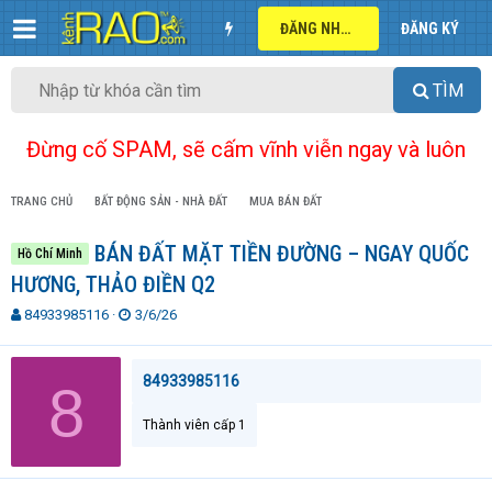
ĐĂNG NHẬP
ĐĂNG KÝ
TÌM
Đừng cố SPAM, sẽ cấm vĩnh viễn ngay và luôn
TRANG CHỦ
BẤT ĐỘNG SẢN - NHÀ ĐẤT
MUA BÁN ĐẤT
BÁN ĐẤT MẶT TIỀN ĐƯỜNG – NGAY QUỐC
Hồ Chí Minh
HƯƠNG, THẢO ĐIỀN Q2
T
N
84933985116
3/6/26
h
g
r
à
e
y
84933985116
8
a
g
d
ử
Thành viên cấp 1
s
i
t
a
r