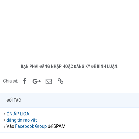
BẠN PHẢI ĐĂNG NHẬP HOẶC ĐĂNG KÝ ĐỂ BÌNH LUẬN.
Facebook
Google+
Email
Link
Chia sẻ:
ĐỐI TÁC
»
ỔN ÁP LIOA
»
đăng tin rao vặt
» Vào
Facebook Group
để SPAM