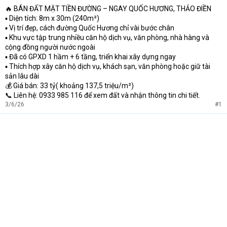
🔥 BÁN ĐẤT MẶT TIỀN ĐƯỜNG – NGAY QUỐC HƯƠNG, THẢO ĐIỀN
t
▪️ Diện tích: 8m x 30m (240m²)
e
r
▪️ Vị trí đẹp, cách đường Quốc Hương chỉ vài bước chân
▪️ Khu vực tập trung nhiều căn hộ dịch vụ, văn phòng, nhà hàng và
cộng đồng người nước ngoài
▪️ Đã có GPXD 1 hầm + 6 tầng, triển khai xây dựng ngay
▪️ Thích hợp xây căn hộ dịch vụ, khách sạn, văn phòng hoặc giữ tài
sản lâu dài
💰 Giá bán: 33 tỷ( khoảng 137,5 triệu/m²)
📞 Liên hệ: 0933 985 116 để xem đất và nhận thông tin chi tiết.
3/6/26
#1