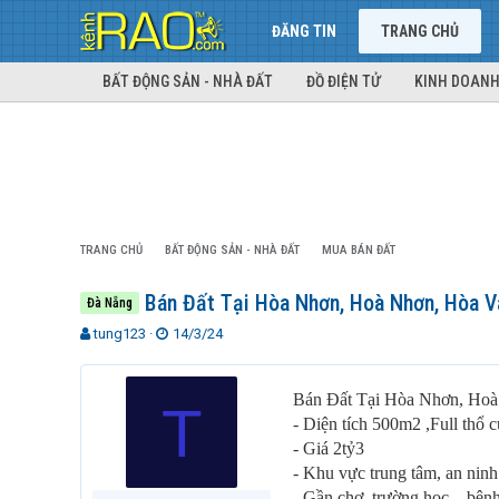
ĐĂNG TIN
TRANG CHỦ
BẤT ĐỘNG SẢN - NHÀ ĐẤT
ĐỒ ĐIỆN TỬ
KINH DOANH
TRANG CHỦ
BẤT ĐỘNG SẢN - NHÀ ĐẤT
MUA BÁN ĐẤT
Bán Đất Tại Hòa Nhơn, Hoà Nhơn, Hòa V
Đà Nẵng
T
N
tung123
14/3/24
h
g
r
à
e
y
Bán Đất Tại Hòa Nhơn, Hoà
T
a
g
- Diện tích 500m2 ,Full thổ c
d
ử
- Giá 2tỷ3
s
i
- Khu vực trung tâm, an ninh
t
a
- Gần chợ, trường học ,. bênh 