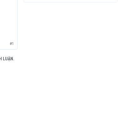
#1
H LUẬN.