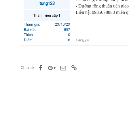
tung123
r
- Đường rộng thuận tiện giao
t
Liên hệ; 0935678883 miễn qu
e
Thành viên cấp 1
r
Tham gia
23/10/23
Bài viết
857
Thích
0
Điểm
16
14/3/24
Facebook
Google+
Email
Link
Chia sẻ: