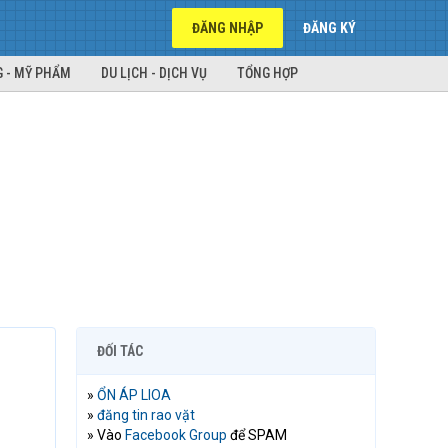
ĐĂNG NHẬP
ĐĂNG KÝ
 - MỸ PHẨM
DU LỊCH - DỊCH VỤ
TỔNG HỢP
ĐỐI TÁC
»
ỔN ÁP LIOA
»
đăng tin rao vặt
» Vào
Facebook Group
để SPAM