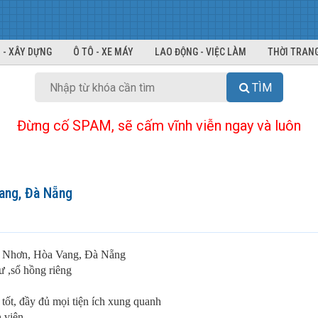
 - XÂY DỰNG
Ô TÔ - XE MÁY
LAO ĐỘNG - VIỆC LÀM
THỜI TRANG
TÌM
Đừng cố SPAM, sẽ cấm vĩnh viễn ngay và luôn
ang, Đà Nẵng
 Nhơn, Hòa Vang, Đà Nẵng
ư ,sổ hồng riêng
 tốt, đầy đủ mọi tiện ích xung quanh
viện....