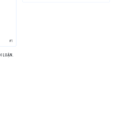
#1
H LUẬN.