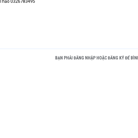
m Thảo 0326783495
BẠN PHẢI ĐĂNG NHẬP HOẶC ĐĂNG KÝ ĐỂ BÌN