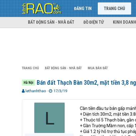
ĐĂNG TIN
TRANG CHỦ
BẤT ĐỘNG SẢN - NHÀ ĐẤT
ĐỒ ĐIỆN TỬ
KINH DOANH
TRANG CHỦ
BẤT ĐỘNG SẢN - NHÀ ĐẤT
MUA BÁN ĐẤT
Bán đất Thạch Bàn 30m2, mặt tiền 3,8 ng
Hà Nội
T
N
lethanhthao
17/3/19
h
g
r
à
e
y
Cần tiền đầu tư bán gấp mản
L
a
g
+ Diện tích 30m2, mặt tiền 3.
d
ử
+ Thuộc tổ 5 Thạch bàn, gần 
s
i
+ Gần Trường Mầm non, cấp 1,
t
+ Giá 1.2 tỷ hỗ trợ thủ tục ph
a