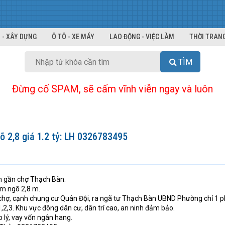
 - XÂY DỰNG
Ô TÔ - XE MÁY
LAO ĐỘNG - VIỆC LÀM
THỜI TRANG
TÌM
Đừng cố SPAM, sẽ cấm vĩnh viễn ngay và luôn
õ 2,8 giá 1.2 tỷ: LH 0326783495
h gần chợ Thạch Bàn.
8m ngõ 2,8 m.
chợ, cạnh chung cư Quân Đội, ra ngã tư Thạch Bàn UBND Phường chỉ 1 p
2,3. Khu vực đông dân cư, dân trí cao, an ninh đảm bảo.
áp lý, vay vốn ngân hang.