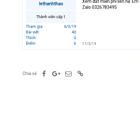
Xem đất miễn phí lien hệ: E
lethanhthao
r
Zalo 0326783495
t
e
Thành viên cấp 1
r
Tham gia
6/3/19
Bài viết
40
Thích
0
Điểm
6
17/3/19
Facebook
Google+
Email
Link
Chia sẻ: