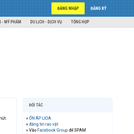
ĐĂNG NHẬP
ĐĂNG KÝ
 - MỸ PHẨM
DU LỊCH - DỊCH VỤ
TỔNG HỢP
ĐỐI TÁC
hút.
»
ỔN ÁP LIOA
»
đăng tin rao vặt
» Vào
Facebook Group
để SPAM