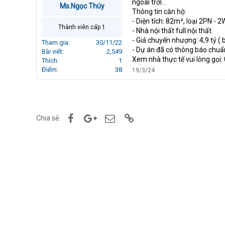
ngoài trời...
Ms.Ngọc Thúy
r
Thông tin căn hộ:
t
- Diện tích: 82m², loại 2PN - 
e
Thành viên cấp 1
- Nhà nội thất full nội thất.
r
- Giá chuyển nhượng: 4,9 tỷ (
Tham gia
30/11/22
- Dự án đã có thông báo chuẩ
Bài viết
2,549
Xem nhà thực tế vui lòng gọi
Thích
1
Điểm
38
19/3/24
Facebook
Google+
Email
Link
Chia sẻ: