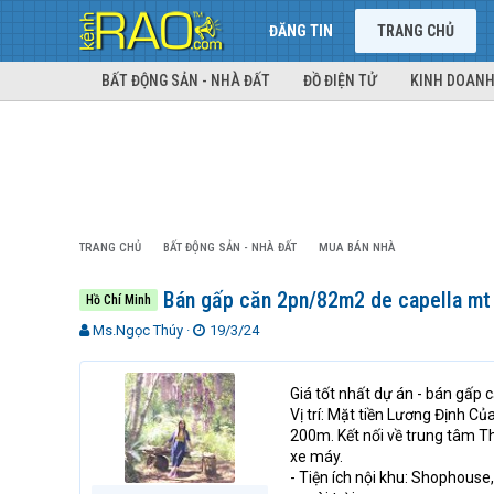
ĐĂNG TIN
TRANG CHỦ
BẤT ĐỘNG SẢN - NHÀ ĐẤT
ĐỒ ĐIỆN TỬ
KINH DOANH
TRANG CHỦ
BẤT ĐỘNG SẢN - NHÀ ĐẤT
MUA BÁN NHÀ
Bán gấp căn 2pn/82m2 de capella mt l
Hồ Chí Minh
T
N
Ms.Ngọc Thúy
19/3/24
h
g
r
à
e
y
Giá tốt nhất dự án - bán gấp 
a
g
Vị trí: Mặt tiền Lương Định C
d
ử
200m. Kết nối về trung tâm 
s
i
xe máy.
t
- Tiện ích nội khu: Shophouse,
a