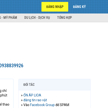
ĐĂNG NHẬP
ĐĂNG KÝ
 - MỸ PHẨM
DU LỊCH - DỊCH VỤ
TỔNG HỢP
h 0938839926
ĐỐI TÁC
g chỉ
 phút
»
ỔN ÁP LIOA
»
đăng tin rao vặt
hể thao
» Vào
Facebook Group
để SPAM