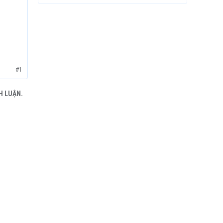
#1
H LUẬN.