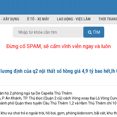
 - XÂY DỰNG
Ô TÔ - XE MÁY
LAO ĐỘNG - VIỆC LÀM
THỜI TRANG
TÌM
Đừng cố SPAM, sẽ cấm vĩnh viễn ngay và luôn
ương định của q2 nội thất sổ hồng giá 4,9 tỷ bao hết,l
căn hộ 2 phòng ngủ tại De Capella Thủ Thiêm.
ủa, P. An Khánh, TP. Thủ Đức (Quận 2 cũ) cách Vòng xoay Đại Lộ Vòng Cun
Thành phố Quận theo tuyến Cầu Thủ Thiêm 1,2 và Hầm Thủ Thiêm chỉ 10
 khu vui chơi trẻ e ngoài trời, hồ bơi, gym, phòng kidsroom, bãi cát, khu t