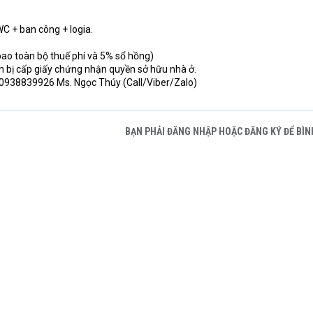
2WC + ban công + logia.
 bao toàn bộ thuế phí và 5% sổ hồng)
n bị cấp giấy chứng nhận quyền sở hữu nhà ở.
: 0938839926 Ms. Ngọc Thúy (Call/Viber/Zalo)
BẠN PHẢI ĐĂNG NHẬP HOẶC ĐĂNG KÝ ĐỂ BÌN