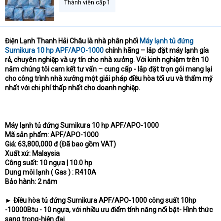
Thành viên cấp 1
t
e
r
Điện Lạnh Thanh Hải Châu là nhà phân phối
Máy lạnh tủ đứng
Sumikura 10 hp APF/APO-1000
chính hãng – lắp đặt máy lạnh gía
rẻ, chuyên nghiệp và uy tín cho nhà xưởng. Với kinh nghiệm trên 10
năm chúng tôi cam kết tư vấn – cung cấp - lắp đặt trọn gói mang lại
cho công trình nhà xưởng một giải pháp điều hòa tối ưu và thẩm mỹ
nhất với chi phí thấp nhất cho doanh nghiệp.
Máy lạnh tủ đứng Sumikura 10 hp APF/APO-1000
Mã sản phẩm: APF/APO-1000
Giá: 63,800,000 đ (Đã bao gồm VAT)
Xuất xứ: Malaysia
Công suất: 10 ngựa | 10.0 hp
Dung môi lạnh ( Gas ) : R410A
Bảo hành: 2 năm
► Điều hòa tủ đứng Sumikura APF/APO-1000 công suất 10hp
-10000Btu - 10 ngựa, với nhiều ưu điểm tính năng nổi bật- Hình thức
sang trọng-hiện đại