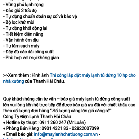
- Vùng phủ lạnh rộng
- Đảo gió 3 tốc độ
- Tự động chuẩn đoán sự cố và bảo vệ
- Bộ lọc khử mùi
- Tự động khởi động lại
- Tiết kiệm điện năng
- Vận hành êm dịu
- Tự làm sạch máy
- Đầy đủ các dải công suất
- Phù hợp với mọi không gian
>>Xem thêm : Hình ảnh
Thi công lắp đặt máy lạnh tủ đứng 10 hp cho
nhà xưởng
của Thanh Hải Châu.
Quý khách hàng cần tư vấn – báo giá máy lạnh tủ đứng công suất
lớn vui lòng liên hệ trực tiếp để được báo giá ưu đãi với chiết khấu cao
theo số lượng đơn hàng “ Số lượng càng lớn giá càng rẻ”:
Công Ty Điện Lạnh Thanh Hải Châu
♦ Hotline kỹ thuật : 0911 260 247 (Mr.Luân)
♦ Phòng Bán Hàng : 0901.4321.83 - 02822007099
♦ Email báo giá:
info@maylanhchatluong.com.vn
-