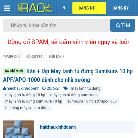
ĐĂNG NHẬP
ĐĂNG KÝ
TÌM
Đừng cố SPAM, sẽ cấm vĩnh viễn ngay và luôn
TRANG CHỦ
ĐỒ ĐIỆN TỬ
ĐIỆN LẠNH
Bán + lắp Máy lạnh tủ đứng Sumikura 10 hp
Hồ Chí Minh
APF/APO-1000 dành cho nhà xưởng
T
N
T
haichaukinhdoanh
20/5/21
máy lạnh tủ đứng
h
g
ừ
máy lạnh tu đứng 10 hp
máy lạnh tủ đứng sumikura
r
à
k
máy lạnh tủ đứng sumikura 10 hp
sumikura 10 hp apf/apo-1000
e
y
h
thi công máy lạnh tủ đứng
a
g
ó
d
ử
a
s
i
t
haichaukinhdoanh
a
r