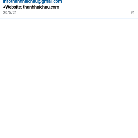
infothanhhaichau@gmail.com
♦Website: thanhhaichau.com
20/5/21
#1