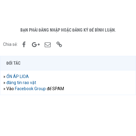
BẠN PHẢI ĐĂNG NHẬP HOẶC ĐĂNG KÝ ĐỂ BÌNH LUẬN.
Facebook
Google+
Email
Link
Chia sẻ:
ĐỐI TÁC
»
ỔN ÁP LIOA
»
đăng tin rao vặt
» Vào
Facebook Group
để SPAM