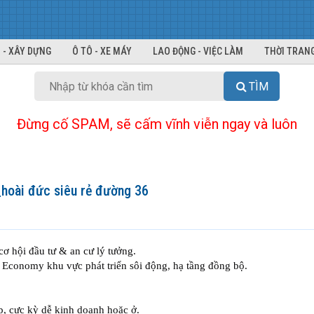
 - XÂY DỰNG
Ô TÔ - XE MÁY
LAO ĐỘNG - VIỆC LÀM
THỜI TRANG
TÌM
Đừng cố SPAM, sẽ cấm vĩnh viễn ngay và luôn
hoài đức siêu rẻ đường 36
 hội đầu tư & an cư lý tưởng.
h Economy khu vực phát triển sôi động, hạ tầng đồng bộ.
p, cực kỳ dễ kinh doanh hoặc ở.