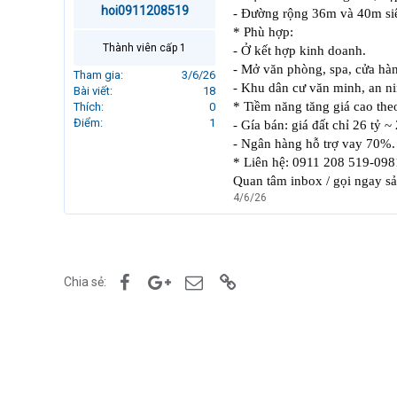
hoi0911208519
r
- Đường rộng 36m và 40m siê
t
* Phù hợp:
e
Thành viên cấp 1
- Ở kết hợp kinh doanh.
r
- Mở văn phòng, spa, cửa hàng
Tham gia
3/6/26
- Khu dân cư văn minh, an nin
Bài viết
18
* Tiềm năng tăng giá cao theo
Thích
0
Điểm
1
- Gía bán: giá đất chỉ 26 tỷ
- Ngân hàng hỗ trợ vay 70%.
* Liên hệ: 0911 208 519-09
Quan tâm inbox / gọi ngay s
4/6/26
Facebook
Google+
Email
Link
Chia sẻ: