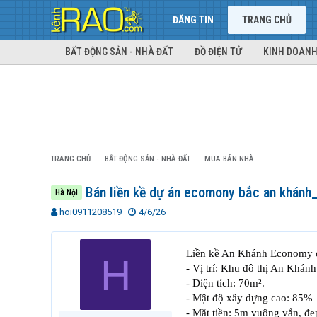
ĐĂNG TIN
TRANG CHỦ
BẤT ĐỘNG SẢN - NHÀ ĐẤT
ĐỒ ĐIỆN TỬ
KINH DOANH
TRANG CHỦ
BẤT ĐỘNG SẢN - NHÀ ĐẤT
MUA BÁN NHÀ
Bán liền kề dự án ecomony bắc an khánh_
Hà Nội
T
N
hoi0911208519
4/6/26
h
g
r
à
e
y
Liền kề An Khánh Economy cơ
H
a
g
- Vị trí: Khu đô thị An Khán
d
ử
- Diện tích: 70m².
s
i
- Mật độ xây dựng cao: 85%
t
- Mặt tiền: 5m vuông vắn, đẹ
a