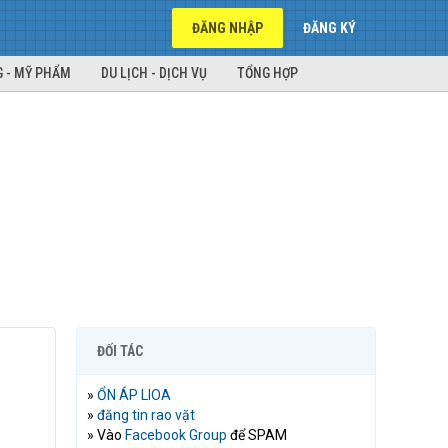
ĐĂNG NHẬP
ĐĂNG KÝ
 - MỸ PHẨM
DU LỊCH - DỊCH VỤ
TỔNG HỢP
ĐỐI TÁC
»
ỔN ÁP LIOA
»
đăng tin rao vặt
» Vào
Facebook Group
để SPAM