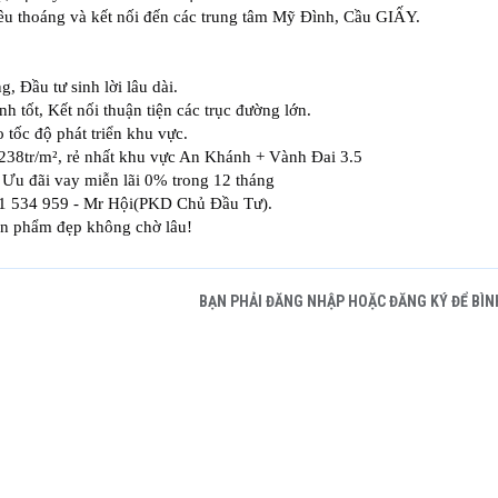
u thoáng và kết nối đến các trung tâm Mỹ Đình, Cầu GIẤY.
, Đầu tư sinh lời lâu dài.
h tốt, Kết nối thuận tiện các trục đường lớn.
 tốc độ phát triển khu vực.
 ~ 238tr/m², rẻ nhất khu vực An Khánh + Vành Đai 3.5
 Ưu đãi vay miễn lãi 0% trong 12 tháng
81 534 959 - Mr Hội(PKD Chủ Đầu Tư).
ản phẩm đẹp không chờ lâu!
BẠN PHẢI ĐĂNG NHẬP HOẶC ĐĂNG KÝ ĐỂ BÌN