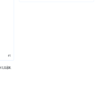
#1
H LUẬN.