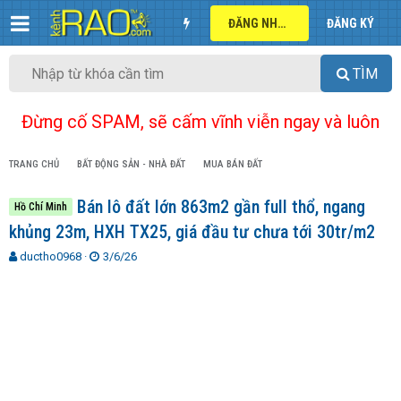
ĐĂNG NHẬP
ĐĂNG KÝ
TÌM
Đừng cố SPAM, sẽ cấm vĩnh viễn ngay và luôn
TRANG CHỦ
BẤT ĐỘNG SẢN - NHÀ ĐẤT
MUA BÁN ĐẤT
Bán lô đất lớn 863m2 gần full thổ, ngang
Hồ Chí Minh
khủng 23m, HXH TX25, giá đầu tư chưa tới 30tr/m2
T
N
ductho0968
3/6/26
h
g
r
à
e
y
a
g
d
ử
s
i
t
a
r