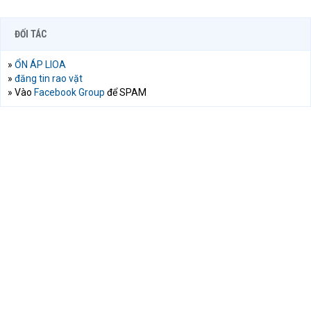
ĐỐI TÁC
»
ỔN ÁP LIOA
»
đăng tin rao vặt
» Vào
Facebook Group
để SPAM