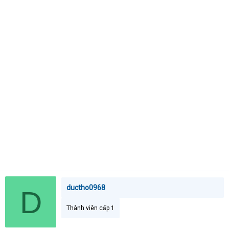
t
e
r
ductho0968
D
Thành viên cấp 1