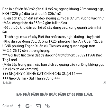
Bán lô đất lớn 863m2 gần full thổ cư, ngang khủng 23m vuông đẹp,
HXH TX25 giá đầu tư chưa tới 30tr/m2:
- Diện tích khuôn đất rất đẹp: ngang 23m dài 37.5m, vuông vức như
tờ A4, công nhận đủ 863m2 gần full thổ cư.
- Đất thuộc khu dân cư, hệ số xây dựng cao, xung quanh toàn nhà
lầu.
- Thích hợp mua về xây Biệt thự nhà vườn, nghỉ dưỡng... tuyệt vời.
- Khu dân cư đông đúc, đường TX25, phường Thới An, Quận 12, gần
UBND phường Thạnh Xuân cũ. Tiện ích xung quanh ngập tràn.
** Giá: 25 Tỷ còn thương lượng.
*** Gọi trực tiếp xem đất để được hỗ trợ tốt hơn: 0968211568 Đức
Thọ Land.
(Miễn tiếp trung gian, các bạn dịch vụ quảng cáo vui lòng không gọi.
Xin cảm ơn đã xem tin!).
+++ NHẬN KÝ GỬI NHÀ ĐẤT CHÍNH CHỦ QUẬN 12 +++
+++ Gieo Uy Tín - Gặt Thành Công +++
3/6/26
#1
BẠN PHẢI ĐĂNG NHẬP HOẶC ĐĂNG KÝ ĐỂ BÌNH LUẬN.
Facebook
Google+
Email
Link
Chia sẻ: