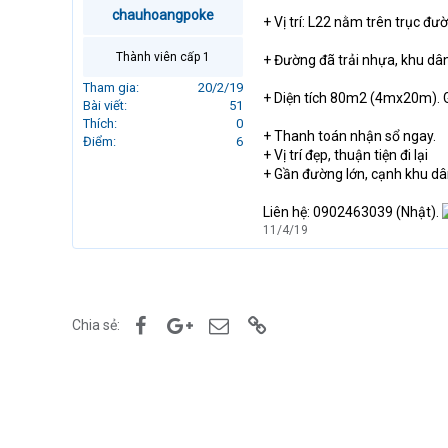
r
chauhoangpoke
+ Vị trí: L22 nằm trên trục đ
t
e
Thành viên cấp 1
+ Đường đã trải nhựa, khu dâ
r
Tham gia
20/2/19
+ Diện tích 80m2 (4mx20m). Gi
Bài viết
51
Thích
0
+ Thanh toán nhận sổ ngay.
Điểm
6
+ Vị trí đẹp, thuận tiện đi lại
+ Gần đường lớn, cạnh khu dân
Liên hệ: 0902463039 (Nhật).
11/4/19
Facebook
Google+
Email
Link
Chia sẻ: