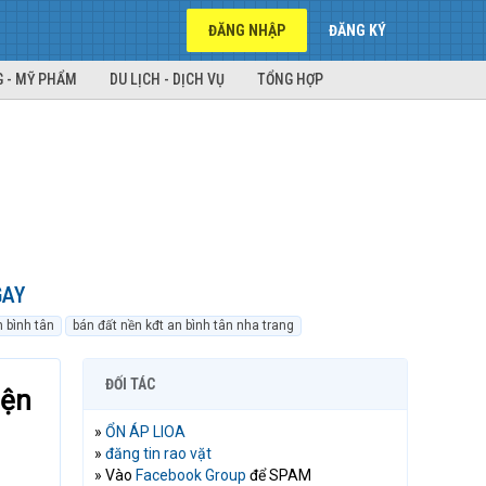
ĐĂNG NHẬP
ĐĂNG KÝ
 - MỸ PHẨM
DU LỊCH - DỊCH VỤ
TỔNG HỢP
GAY
n bình tân
bán đất nền kđt an bình tân nha trang
ĐỐI TÁC
iện
»
ỔN ÁP LIOA
»
đăng tin rao vặt
» Vào
Facebook Group
để SPAM