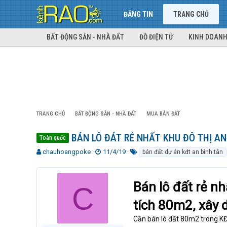
ĐĂNG TIN
TRANG CHỦ
BẤT ĐỘNG SẢN - NHÀ ĐẤT
ĐỒ ĐIỆN TỬ
KINH DOANH
TRANG CHỦ
BẤT ĐỘNG SẢN - NHÀ ĐẤT
MUA BÁN ĐẤT
BÁN LÔ ĐÁT RẺ NHẤT KHU ĐÔ THỊ AN 
Toàn quốc
T
N
T
chauhoangpoke
11/4/19
bán đất dự án kđt an bình tân
h
g
ừ
r
à
k
e
y
h
Bán lô đất rẻ nh
C
a
g
ó
d
ử
a
tích 80m2, xây 
s
i
t
Cần bán lô đất 80m2 trong KĐ
a