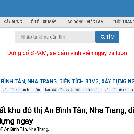
 - XÂY DỰNG
Ô TÔ - XE MÁY
LAO ĐỘNG - VIỆC LÀM
THỜI TRANG
TÌM
Đừng cố SPAM, sẽ cấm vĩnh viễn ngay và luôn
BÌNH TÂN, NHA TRANG, DIỆN TÍCH 80M2, XÂY DỰNG N
bán đất kđt an bình tân
bán đất nền dự án kđt an bình tân
bán đất nền kđt a
ất khu đô thị An Bình Tân, Nha Trang, d
dựng ngay
T An Bình Tân, Nha Trang.