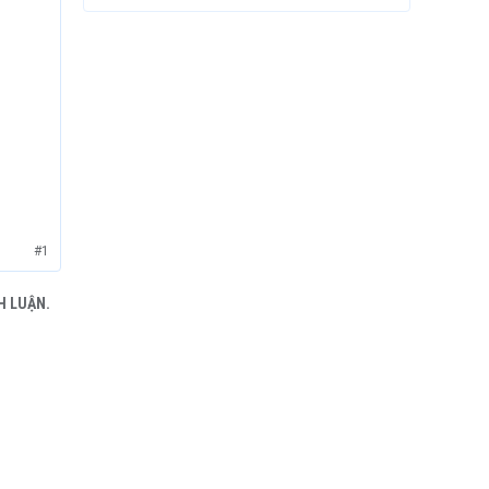
#1
H LUẬN.