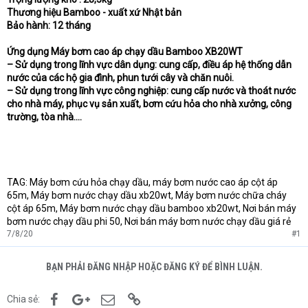
Thương hiệu Bamboo - xuất xứ Nhật bản
Bảo hành: 12 tháng
Ứng dụng
Máy bơm cao áp chạy dầu Bamboo XB20WT
– Sử dụng trong lĩnh vực dân dụng: cung cấp, điều áp hệ thống dẫn
nước của các hộ gia đình, phun tưới cây và chăn nuôi.
– Sử dụng trong lĩnh vực công nghiệp: cung cấp nước và thoát nước
cho nhà máy, phục vụ sản xuất, bơm cứu hỏa cho nhà xưởng, công
trường, tòa nhà....
TAG: Máy bơm cứu hỏa chạy dầu, máy bơm nước cao áp cột áp
65m, Máy bơm nước chạy dầu xb20wt, Máy bơm nước chữa cháy
cột áp 65m, Máy bơm nước chạy dầu bamboo xb20wt, Nơi bán máy
bơm nước chạy dầu phi 50, Nơi bán máy bơm nước chạy dầu giá rẻ
7/8/20
#1
BẠN PHẢI ĐĂNG NHẬP HOẶC ĐĂNG KÝ ĐỂ BÌNH LUẬN.
Facebook
Google+
Email
Link
Chia sẻ: