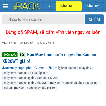
ĐĂNG NHẬP
ĐĂNG KÝ
TÌM
Đừng cố SPAM, sẽ cấm vĩnh viễn ngay và luôn
TRANG CHỦ
ĐỒ ĐIỆN TỬ
ĐIỆN GIA DỤNG
Bán Máy bơm nước chạy dầu Bamboo
Toàn quốc
Bán
XB20WT giá rẻ
T
N
T
dienmaylengocphat
7/8/20
máy bơm cứu hỏa chạy dầu
h
g
ừ
máy bơm nước cao áp cột áp 65m
r
à
k
máy bơm nước chạy dầu bamboo xb20wt
e
y
h
máy bơm nước chạy dầu xb20wt
máy bơm nước chữa cháy cột áp 65m
a
g
ó
nơi bán máy bơm nước chạy dầu phi 50
d
ử
a
s
i
t
a
r