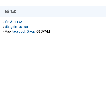
ĐỐI TÁC
»
ỔN ÁP LIOA
»
đăng tin rao vặt
» Vào
Facebook Group
để SPAM