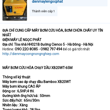
dienmaylengocphat
Thành viên cấp 1
ĐỊA CHỈ CUNG CẤP MÁY BƠM CỨU HỎA, BƠM CHỮA CHÁY UY TÍN
NHẤT
ĐIỆN MÁY LÊ NGỌC PHÁT
Địa chỉ:
Tòa nhà HH021B Đường Cienco 5 - Hà Đông - Hà Nội
Hotline:
O9O 22O 8O85 - O982 797 494
Để có giá tốt nhất
http://dienmaycongnongnghiep.com
MÁY BƠM CỨU HỎA CHẠY DẦU XB20WT-65M
Thông số kỹ thuật
Máy bơm cao áp chạy dầu Bamboo XB20WT
Máy bơm khung CAO ÁP
Động cơ : 6,5HP;4 thì.
Đường kính ống hút/xả : 50mm
Sức đẩy/hút : 65m/30m
Nhiên liệu : Xăng
Trọng lượng khô : 28,5kg