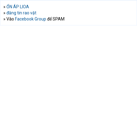
»
ỔN ÁP LIOA
»
đăng tin rao vặt
» Vào
Facebook Group
để SPAM