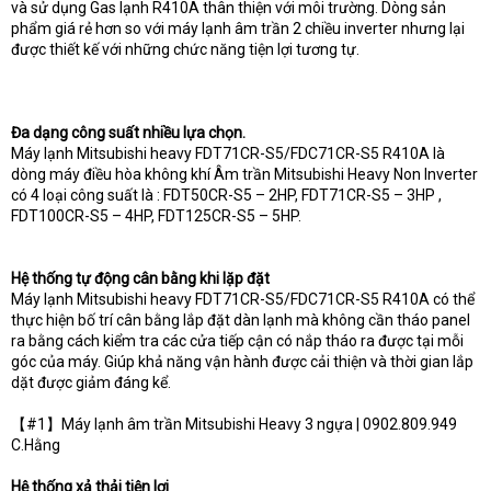
và sử dụng Gas lạnh R410A thân thiện với môi trường. Dòng sản
phẩm giá rẻ hơn so với máy lạnh âm trần 2 chiều inverter nhưng lại
được thiết kế với những chức năng tiện lợi tương tự.
Đa dạng công suất nhiều lựa chọn.
Máy lạnh Mitsubishi heavy FDT71CR-S5/FDC71CR-S5 R410A là
dòng máy điều hòa không khí Âm trần Mitsubishi Heavy Non Inverter
có 4 loại công suất là : FDT50CR-S5 – 2HP, FDT71CR-S5 – 3HP ,
FDT100CR-S5 – 4HP, FDT125CR-S5 – 5HP.
Hệ thống tự động cân bằng khi lặp đặt
Máy lạnh Mitsubishi heavy FDT71CR-S5/FDC71CR-S5 R410A có thể
thực hiện bố trí cân bằng lắp đặt dàn lạnh mà không cần tháo panel
ra bằng cách kiểm tra các cửa tiếp cận có nắp tháo ra được tại mỗi
góc của máy. Giúp khả năng vận hành được cải thiện và thời gian lắp
dặt được giảm đáng kể.
【#1】Máy lạnh âm trần Mitsubishi Heavy 3 ngựa | 0902.809.949
C.Hằng
Hệ thống xả thải tiện lợi