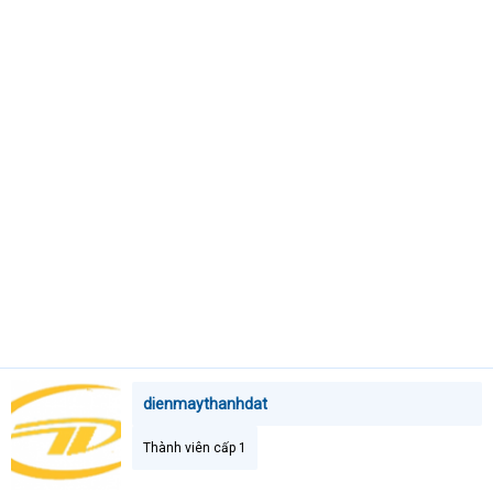
t
e
r
dienmaythanhdat
Thành viên cấp 1