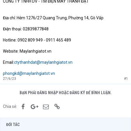
CÔNG TY TNHH DV - TM ĐIỆN MÁY THÀNH ĐẠT
Địa chỉ: Hẻm 1276/27 Quang Trung, Phường 14, Gò Vấp
Điện thoại: 02839877848
Hotline: 0902 809 949 - 0911 465 489
Website: Maylanhgiatot.vn
Email:
ctythanhdat@maylanhgiatot.vn
phongkd@maylanhgiatot.vn
27/6/23
#1
BẠN PHẢI ĐĂNG NHẬP HOẶC ĐĂNG KÝ ĐỂ BÌNH LUẬN.
Facebook
Google+
Email
Link
Chia sẻ:
ĐỐI TÁC