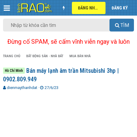
ĐĂNG NHẬP
ĐĂNG KÝ
TÌM
Đừng cố SPAM, sẽ cấm vĩnh viễn ngay và luôn
TRANG CHỦ
BẤT ĐỘNG SẢN - NHÀ ĐẤT
MUA BÁN NHÀ
Bán máy lạnh âm trần Mitsubishi 3hp |
Hồ Chí Minh
0902.809.949
T
N
dienmaythanhdat
27/6/23
h
g
r
à
e
y
a
g
d
ử
s
i
t
a
r