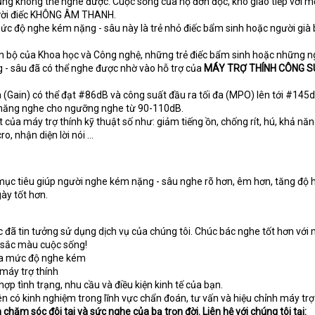
ũng không thể nghe được. Cuộc sống của họ đơn độc, khó giao tiếp với m
người điếc KHÔNG ÂM THANH.
c độ nghe kém nặng - sâu này là trẻ nhỏ điếc bẩm sinh hoặc người già 
ến bộ của Khoa học và Công nghệ, những trẻ điếc bẩm sinh hoặc những n
- sâu đã có thể nghe được nhờ vào hỗ trợ của
MÁY TRỢ THÍNH
CÔNG S
a (Gain) có thể đạt #86dB và công suất đầu ra tối đa (MPO) lên tới #145d
 năng nghe cho ngưỡng nghe từ 90-110dB.
 của máy trợ thính kỹ thuật số như: giảm tiếng ồn, chống rít, hú, khả năn
, nhận diện lời nói ...
ục tiêu giúp người nghe kém nặng - sâu nghe rõ hơn, êm hơn, tăng độ hi
gày tốt hơn.
đã tin tưởng sử dụng dịch vụ của chúng tôi. Chúc bác nghe tốt hơn với 
 sắc màu cuộc sống!
 tra mức độ nghe kém
 máy trợ thính
ợp tình trạng, nhu cầu và điều kiện kinh tế của bạn.
iên có kinh nghiệm trong lĩnh vực chẩn đoán, tư vấn và hiệu chỉnh máy trợ
hăm sóc đôi tai và sức nghe của bạ trọn đời. Liên hệ với chúng tôi tại: