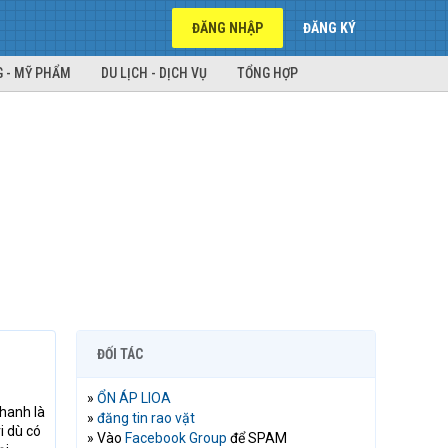
ĐĂNG NHẬP
ĐĂNG KÝ
 - MỸ PHẨM
DU LỊCH - DỊCH VỤ
TỔNG HỢP
ĐỐI TÁC
»
ỔN ÁP LIOA
hanh là
»
đăng tin rao vặt
i dù có
» Vào
Facebook Group
để SPAM