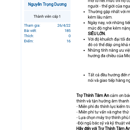
mở to hết mức thì họ c
r
Nguyễn Trọng Dương
người - thế giới của 
t
Thường gặp nhất với mứ
e
Thành viên cấp 1
kém lâu năm.
r
Ngày nay, với những ti
Tham gia
26/4/22
mức độ nghe kém nặng 
Bài viết
185
SIÊU LỚN.
Thích
0
Với độ khuếch đại tối đ
Điểm
16
đó có thể đáp ứng khả
Những tính năng ưu việt
hướng đa chiều của Micro
Tất cả đều hướng đến m
nói và giao tiếp hàng n
Trợ Thính Tâm An
cảm ơn bác 
thính và tận hưởng âm thanh
- Miễn phí đo thính lực kiểm
- Miễn phí tư vấn và nghe thử
- Lựa chọn máy trợ thính phù h
-Đội ngũ bác sỹ và kỹ thuật v
Hãy đến với Trợ Thính Tâm An c