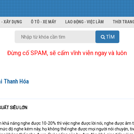
 - XÂY DỰNG
Ô TÔ - XE MÁY
LAO ĐỘNG - VIỆC LÀM
THỜI TRANG
TÌM
Đừng cố SPAM, sẽ cấm vĩnh viễn ngay và luôn
ại Thanh Hóa
SUẤT SIÊU LỚN
n khả năng nghe được 10-20% thì việc nghe được lời nói, nghe được âm t
 mức độ nghe kém này, họ không thể nghe được mọi người nói chuyện, tiv