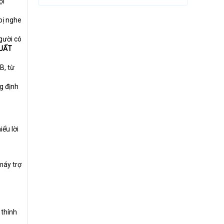
ọi
bị nghe
gười có
UẤT
B, từ
g định
ểu lời
máy trợ
 thính