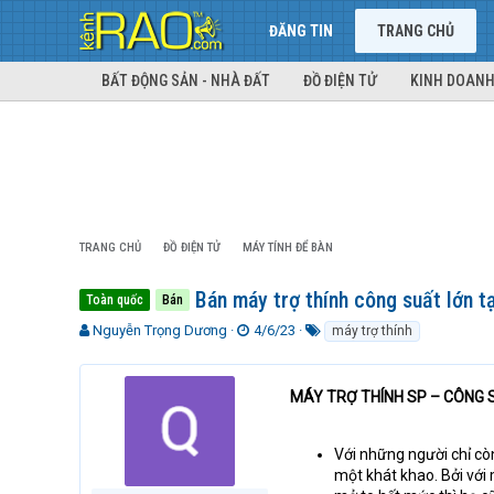
ĐĂNG TIN
TRANG CHỦ
BẤT ĐỘNG SẢN - NHÀ ĐẤT
ĐỒ ĐIỆN TỬ
KINH DOANH
TRANG CHỦ
ĐỒ ĐIỆN TỬ
MÁY TÍNH ĐỂ BÀN
Bán máy trợ thính công suất lớn t
Toàn quốc
Bán
T
N
T
Nguyễn Trọng Dương
4/6/23
máy trợ thính
h
g
ừ
r
à
k
e
y
h
MÁY TRỢ THÍNH SP – CÔNG 
a
g
ó
d
ử
a
s
i
Với những người chỉ cò
t
một khát khao. Bởi với
a