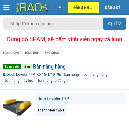
ĐĂNG NHẬP
ĐĂNG KÝ
TÌM
Đừng cố SPAM, sẽ cấm vĩnh viễn ngay và luôn
TRANG CHỦ
TỔNG HỢP
THỨ KHÁC
Bàn nâng hàng
Toàn quốc
Bán
T
N
T
Dock Leveler TTP
15/1/19
ban nang
bàn nâng hàng
h
g
ừ
bàn nâng thủy lực
bàn nâng tự động
r
à
k
e
y
h
a
g
ó
Dock Leveler TTP
d
ử
a
s
i
t
Thành viên cấp 1
a
r
t