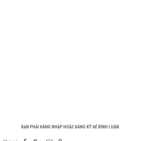
BẠN PHẢI ĐĂNG NHẬP HOẶC ĐĂNG KÝ ĐỂ BÌNH LUẬN.
Facebook
Google+
Email
Link