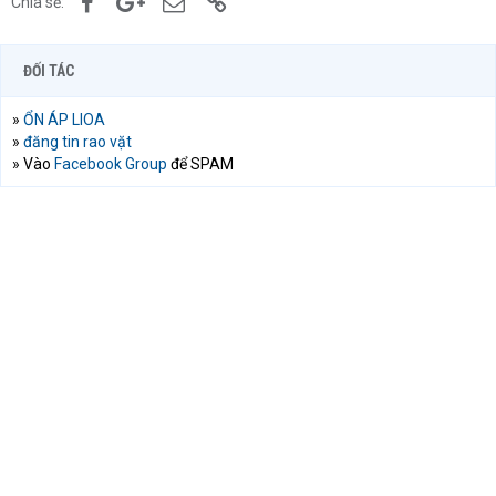
Chia sẻ:
ĐỐI TÁC
»
ỔN ÁP LIOA
»
đăng tin rao vặt
» Vào
Facebook Group
để SPAM