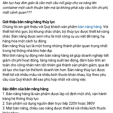
e
liên tục hay đơn giản là cần một cầu nối giúp cho xe nâng lên
r
container một cách thuận tiện mà lại không phải xây cầu tốn chi phí,
mất cảnh quan???
Giới thiệu bàn nâng hàng thủy lực
Chúng tôi xin giới thiệu với Quý khách sản phẩm
bàn nâng hàng
. Với
thiết kế nhỏ gọn, bộ khung chắc chắn, bộ thủy lực được thiết kế vững
chắc. Bàn nâng được xem như là một công cụ ưu việt để nâng, hạ
hàng hóa một cách tự động.
Bàn nâng thủy lực là một trong những thành phần quan trọng nhất
trong hệ thống nhà kho hiện đại.
Nhờ tính năng tự động nên bàn nâng hàng sẽ giúp doanh nghiệp tiết
giảm chi phí hoạt động, tăng năng suất lao động, đảm bảo tính an
toàn cho công nhân nên tất nhiên giá thành sản phẩm giảm; qua đó
sẽ tạo cho bạn lợi thế kinh doanh lớn hơn. Bàn nâng thủy lực được
thiết kế với nhiều mẫu và nhiều kích thước khác nhau, tùy theo yêu
cầu của Quý khách để sao phù hợp nhất với công việc.
Đặc điểm của bàn nâng hàng:
1. Bàn nâng hàng là sản phẩm được lắp cố định một chỗ, vận hành
bằng hệ thống thủy lực.
2. Sản phẩm sử dụng nguồn điện trực tiếp 220V hoặc 380V
3. Mặt bàn nâng, chiều cao nâng được thiết kế với nhiều kích thước