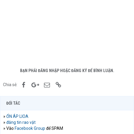
BẠN PHẢI ĐĂNG NHẬP HOẶC ĐĂNG KÝ ĐỂ BÌNH LUẬN.
Facebook
Google+
Email
Link
Chia sẻ:
ĐỐI TÁC
»
ỔN ÁP LIOA
»
đăng tin rao vặt
» Vào
Facebook Group
để SPAM