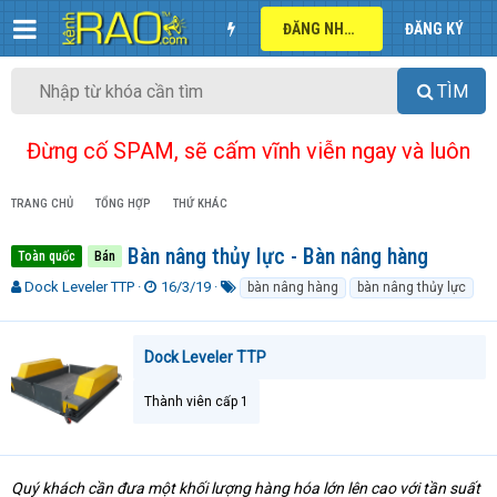
ĐĂNG NHẬP
ĐĂNG KÝ
TÌM
Đừng cố SPAM, sẽ cấm vĩnh viễn ngay và luôn
TRANG CHỦ
TỔNG HỢP
THỨ KHÁC
Bàn nâng thủy lực - Bàn nâng hàng
Toàn quốc
Bán
T
N
T
Dock Leveler TTP
16/3/19
bàn nâng hàng
bàn nâng thủy lực
h
g
ừ
r
à
k
e
y
h
Dock Leveler TTP
a
g
ó
d
ử
a
Thành viên cấp 1
s
i
t
a
r
t
Quý khách cần đưa một khối lượng hàng hóa lớn lên cao với tần suất