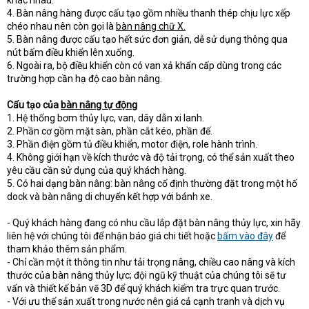
khác nhau.
4. Bàn nâng hàng được cấu tạo gồm nhiều thanh thép chịu lực xếp
chéo nhau nên còn gọi là
bàn nâng chữ X.
5. Bàn nâng được cấu tạo hết sức đơn giản, dễ sử dụng thông qua
nút bấm điều khiển lên xuống.
6. Ngoài ra, bộ điều khiển còn có van xả khẩn cấp dùng trong các
trường hợp cần hạ độ cao bàn nâng.
Cấu tạo của
bàn nâng tự động
1. Hệ thống bơm thủy lực, van, dây dẫn xi lanh.
2. Phần cơ gồm mặt sàn, phần cắt kéo, phần đế.
3. Phần điện gồm tủ điều khiển, motor điện, role hành trình.
4. Không giới hạn về kích thước và độ tải trọng, có thể sản xuất theo
yêu cầu cần sử dụng của quý khách hàng.
5. Có hai dạng bàn nâng: bàn nâng cố định thường đặt trong một hố
dock và bàn nâng di chuyển kết hợp với bánh xe.
- Quý khách hàng đang có nhu cầu lắp đặt bàn nâng thủy lực, xin hãy
liên hệ với chúng tôi để nhận báo giá chi tiết hoặc
bấm vào đây
để
tham khảo thêm sản phẩm.
- Chỉ cần một ít thông tin như tải trọng nâng, chiều cao nâng và kích
thước của bàn nâng thủy lực; đội ngũ kỹ thuật của chúng tôi sẽ tư
vấn và thiết kế bản vẽ 3D để quý khách kiểm tra trực quan trước.
- Với ưu thế sản xuất trong nước nên giá cả cạnh tranh và dịch vụ