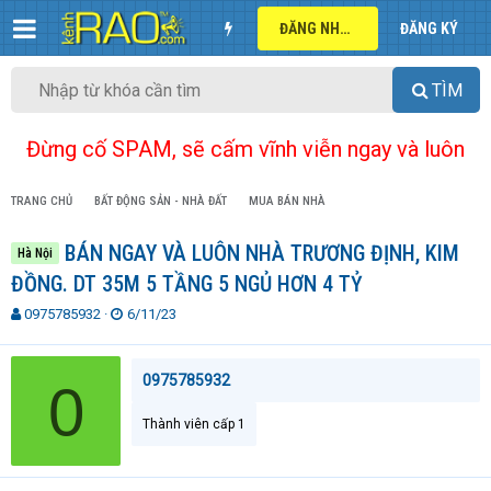
ĐĂNG NHẬP
ĐĂNG KÝ
TÌM
Đừng cố SPAM, sẽ cấm vĩnh viễn ngay và luôn
TRANG CHỦ
BẤT ĐỘNG SẢN - NHÀ ĐẤT
MUA BÁN NHÀ
BÁN NGAY VÀ LUÔN NHÀ TRƯƠNG ĐỊNH, KIM
Hà Nội
ĐỒNG. DT 35M 5 TẦNG 5 NGỦ HƠN 4 TỶ
T
N
0975785932
6/11/23
h
g
r
à
e
y
0975785932
0
a
g
d
ử
Thành viên cấp 1
s
i
t
a
r