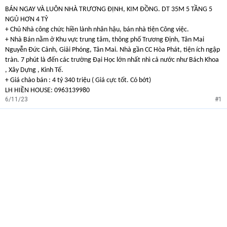
t
BÁN NGAY VÀ LUÔN NHÀ TRƯƠNG ĐỊNH, KIM ĐỒNG. DT 35M 5 TẦNG 5
e
NGỦ HƠN 4 TỶ
r
+ Chủ Nhà công chức hiền lành nhân hậu, bán nhà tiện Công việc.
+ Nhà Bán nằm ở Khu vực trung tâm, thông phố Trương Định, Tân Mai
Nguyễn Đức Cảnh, Giải Phóng, Tân Mai. Nhà gần CC Hòa Phát, tiện ích ngập
tràn. 7 phút là đến các trường Đại Học lớn nhất nhì cả nước như Bách Khoa
, Xây Dựng , Kinh Tế.
+ Giá chào bán : 4 tỷ 340 triệu ( Giá cực tốt. Có bớt)
LH HIỀN HOUSE: 0963139980
6/11/23
#1