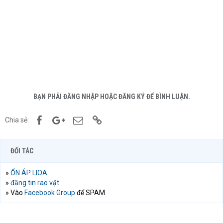
BẠN PHẢI ĐĂNG NHẬP HOẶC ĐĂNG KÝ ĐỂ BÌNH LUẬN.
Facebook
Google+
Email
Link
Chia sẻ:
ĐỐI TÁC
»
ỔN ÁP LIOA
»
đăng tin rao vặt
» Vào
Facebook Group
để SPAM