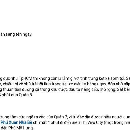
bán sang tên ngay
g đúc như TpHCM thì không còn lạ lẫm gì với tình trạng kẹt xe sớm tối. 
, chiều thì về nhà trễ bỡi tình trạng kẹt xe diễn ra hằng ngày.
Bán nhà cấp
g thuận tiện đường xá trong khu được đầu tư nâng cấp, mở rộng. Sát bên
5 phút qua Quận 8.
rung tâm cửa ngõ ra vào của Quận 7, vị trí đắc địa được nhiều người qu
n Phú Xuân Nhà Bè
chỉ mất 4 phút đi đến Siêu Thị Vivo City (một trong n
út đến Phú Mỹ Hưng.