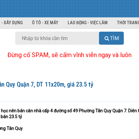
 - XÂY DỰNG
Ô TÔ - XE MÁY
LAO ĐỘNG - VIỆC LÀM
THỜI TRANG
TÌM
Đừng cố SPAM, sẽ cấm vĩnh viễn ngay và luôn
n Quy Quận 7, DT 11x20m, giá 23.5 tỷ
u học nên bán căn nhà cấp 4 đường số 49 Phường Tân Quy Quận 7. Diên t
bán 23.5 tỷ
ờng Tân Quy