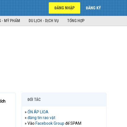
ĐĂNG NHẬP
ĐĂNG KÝ
 - MỸ PHẨM
DU LỊCH - DỊCH VỤ
TỔNG HỢP
ĐỐI TÁC
ích
»
ỔN ÁP LIOA
»
đăng tin rao vặt
» Vào
Facebook Group
để SPAM