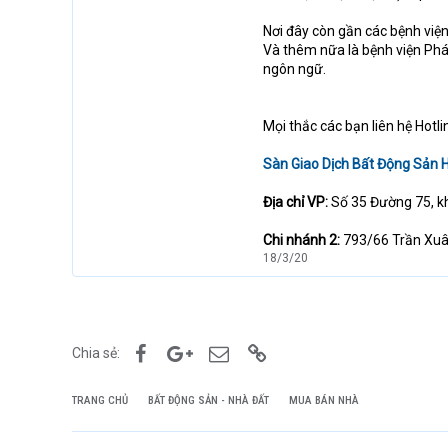
Nơi đây còn gần các bệnh việ
Và thêm nữa là bệnh viện Pháp
ngôn ngữ.
Mọi thắc các bạn liên hệ Hotli
Sàn Giao Dịch Bất Động Sản 
Địa chỉ VP:
Số 35 Đường 75, k
Chi nhánh 2:
793/66 Trần Xuâ
18/3/20
Facebook
Google+
Email
Link
Chia sẻ:
TRANG CHỦ
BẤT ĐỘNG SẢN - NHÀ ĐẤT
MUA BÁN NHÀ