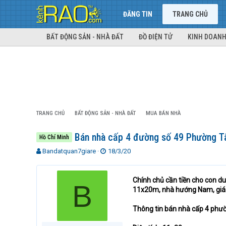
ĐĂNG TIN
TRANG CHỦ
BẤT ĐỘNG SẢN - NHÀ ĐẤT
ĐỒ ĐIỆN TỬ
KINH DOANH
TRANG CHỦ
BẤT ĐỘNG SẢN - NHÀ ĐẤT
MUA BÁN NHÀ
Bán nhà cấp 4 đường số 49 Phường Tâ
Hồ Chí Minh
T
N
Bandatquan7giare
18/3/20
h
g
r
à
e
y
Chính chủ cần tiền cho con d
B
a
g
11x20m, nhà hướng Nam, giá 
d
ử
s
i
Thông tin bán nhà cấp 4 phư
t
a