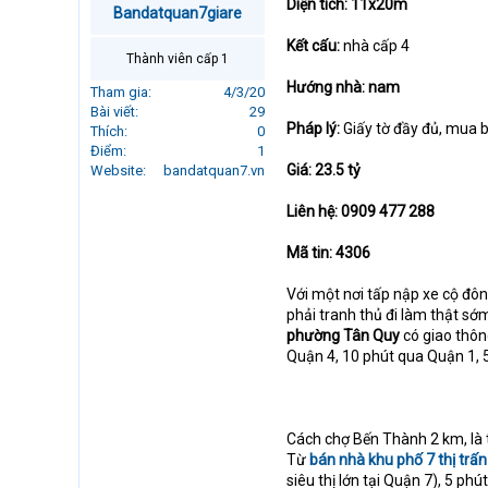
Diện tích: 11x20m
Bandatquan7giare
r
t
Kết cấu:
nhà cấp 4
e
Thành viên cấp 1
r
Hướng nhà: nam
Tham gia
4/3/20
Bài viết
29
Pháp lý:
Giấy tờ đầy đủ, mua 
Thích
0
Điểm
1
Giá: 23.5 tỷ
Website
bandatquan7.vn
Liên hệ: 0909 477 288
Mã tin: 4306
Với một nơi tấp nập xe cộ đôn
phải tranh thủ đi làm thật sớm
phường Tân Quy
có giao thôn
Quận 4, 10 phút qua Quận 1, 
Cách chợ Bến Thành 2 km, là t
Từ
bán nhà khu phố 7 thị trấ
siêu thị lớn tại Quận 7), 5 ph