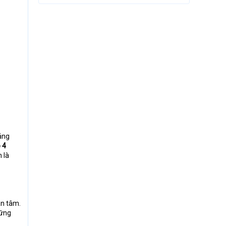
Sáng
 4
 là
an tâm.
hững