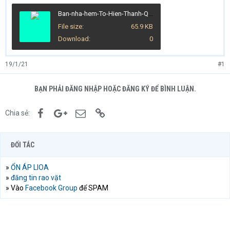
Ban-nha-hem-To-Hien-Thanh-Quan-10 (5).jpg
File size
65.9 KB
Download
0
19/1/21
#1
BẠN PHẢI ĐĂNG NHẬP HOẶC ĐĂNG KÝ ĐỂ BÌNH LUẬN.
Facebook
Google+
Email
Link
Chia sẻ:
ĐỐI TÁC
»
ỔN ÁP LIOA
»
đăng tin rao vặt
» Vào
Facebook Group
để SPAM