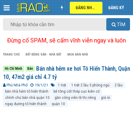
ĐĂNG NHẬP
ĐĂNG KÝ
TÌM
Đừng cố SPAM, sẽ cấm vĩnh viễn ngay và luôn
TRANG CHỦ
BẤT ĐỘNG SẢN - NHÀ ĐẤT
MUA BÁN NHÀ
Bán nhà hẻm xe hơi Tô Hiến Thành, Quận
Hồ Chí Minh
Bán
10, 47m2 giá chỉ 4.7 tỷ
T
N
T
Phú Nhà Phố
19/1/21
1 trệt
1 trệt 2 lầu 3 phòng ngủ
2 lầu
h
g
ừ
bán nhà hẻm tô hiến thành
bê tông cốt thép cực kiên cố
r
à
k
chính chủ bán nhà quận 10
gần công viên lê thị riêng
giá rẻ
e
y
h
ngay đường tô hiến thành
quận 10
a
g
ó
d
ử
a
s
i
t
a
r