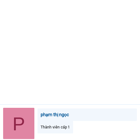
t
e
r
phạm thị ngọc
P
Thành viên cấp 1