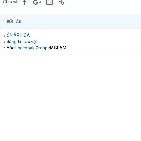
Facebook
Google+
Email
Link
Chia sẻ:
ĐỐI TÁC
»
ỔN ÁP LIOA
»
đăng tin rao vặt
» Vào
Facebook Group
để SPAM