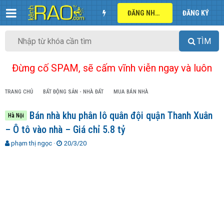
ĐĂNG NHẬP
ĐĂNG KÝ
TÌM
Đừng cố SPAM, sẽ cấm vĩnh viễn ngay và luôn
TRANG CHỦ
BẤT ĐỘNG SẢN - NHÀ ĐẤT
MUA BÁN NHÀ
Bán nhà khu phân lô quân đội quận Thanh Xuân
Hà Nội
– Ô tô vào nhà – Giá chỉ 5.8 tỷ
T
N
phạm thị ngọc
20/3/20
h
g
r
à
e
y
a
g
d
ử
s
i
t
a
r