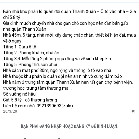
Bán nhà khu phân lô quân đội quận Thanh Xuân – Ô tô vào nhà – Giá
chỉ 5.8 tỷ
Gia đình muốn chuyển nhà cho gần chỗ con học nên cần bán gấp
nhà quận Thanh Xuân
Nhà 45m, 5 tầng, nhà mới, xây dựng chắc chắn, thiết kế hiện đại, mua
về ở ngay
Tầng 1: Gara ô tô
Tầng 2: Phòng khách, nhà ăn
Tầng 3,4: Mỗi tầng 2 phòng ngủ rộng và vệ sinh khép kín
Tầng 5: Phòng thờ, sân phơi
Nhà cách mặt phố 30m, ngõ rộng và thông, ô tô vào nhà
Nhà thuộc khu phân lô quân đội nên an ninh vô cùng đảm bảo
Nhà nằm ở trung tâm quận Thanh Xuân nên rất gần chợ, bệnh viện,
trường học, trung tâm thương mại…
Sổ vuông nở hậu
Giá: 5.8 tỷ - có thương lượng
Liên hệ xem nhà: 0921390693(zalo)
20/3/20
#1
BẠN PHẢI ĐĂNG NHẬP HOẶC ĐĂNG KÝ ĐỂ BÌNH LUẬN.