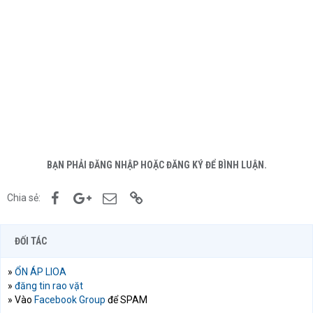
BẠN PHẢI ĐĂNG NHẬP HOẶC ĐĂNG KÝ ĐỂ BÌNH LUẬN.
Facebook
Google+
Email
Link
Chia sẻ:
ĐỐI TÁC
»
ỔN ÁP LIOA
»
đăng tin rao vặt
» Vào
Facebook Group
để SPAM