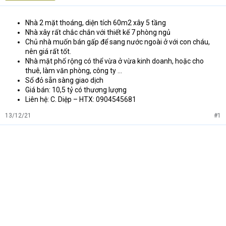
t
e
Nhà 2 mặt thoáng, diện tích 60m2 xây 5 tầng
r
Nhà xây rất chắc chắn với thiết kế 7 phòng ngủ
Chủ nhà muốn bán gấp để sang nước ngoài ở với con cháu,
nên giá rất tốt.
Nhà mặt phố rộng có thể vừa ở vừa kinh doanh, hoặc cho
thuê, làm văn phòng, công ty …
Sổ đỏ sẵn sàng giao dịch
Giá bán: 10,5 tỷ có thương lượng
Liên hệ: C. Diệp – HTX: 0904545681
13/12/21
#1