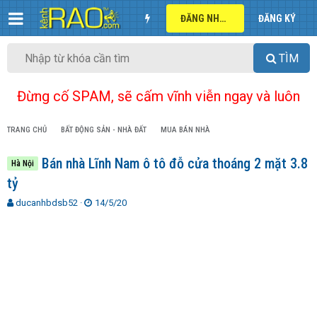
ĐĂNG NHẬP
ĐĂNG KÝ
TÌM
Đừng cố SPAM, sẽ cấm vĩnh viễn ngay và luôn
TRANG CHỦ
BẤT ĐỘNG SẢN - NHÀ ĐẤT
MUA BÁN NHÀ
Bán nhà Lĩnh Nam ô tô đỗ cửa thoáng 2 mặt 3.8
Hà Nội
tỷ
T
N
ducanhbdsb52
14/5/20
h
g
r
à
e
y
a
g
d
ử
s
i
t
a
r