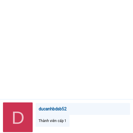
t
e
r
ducanhbdsb52
D
Thành viên cấp 1