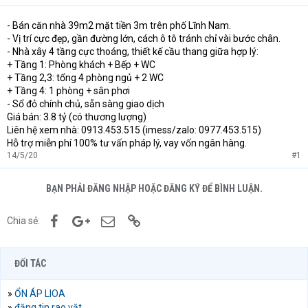
- Bán căn nhà 39m2 mặt tiền 3m trên phố Lĩnh Nam.
- Vị trí cực đẹp, gần đường lớn, cách ô tô tránh chỉ vài bước chân.
- Nhà xây 4 tầng cực thoáng, thiết kế cầu thang giữa hợp lý:
+ Tầng 1: Phòng khách + Bếp + WC
+ Tầng 2,3: tổng 4 phòng ngủ + 2 WC
+ Tầng 4: 1 phòng + sân phơi
- Sổ đỏ chính chủ, sẵn sàng giao dịch
Giá bán: 3.8 tỷ (có thương lượng)
Liên hệ xem nhà: 0913.453.515 (imess/zalo: 0977.453.515)
Hỗ trợ miễn phí 100% tư vấn pháp lý, vay vốn ngân hàng.
14/5/20
#1
BẠN PHẢI ĐĂNG NHẬP HOẶC ĐĂNG KÝ ĐỂ BÌNH LUẬN.
Facebook
Google+
Email
Link
Chia sẻ:
ĐỐI TÁC
»
ỔN ÁP LIOA
»
đăng tin rao vặt