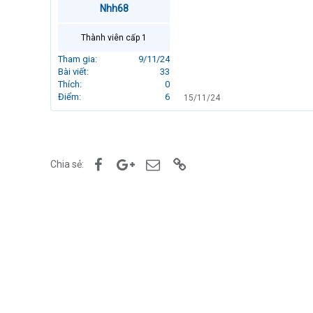
Nhh68
r
t
e
Thành viên cấp 1
r
Tham gia
9/11/24
Bài viết
33
Thích
0
Điểm
6
15/11/24
Facebook
Google+
Email
Link
Chia sẻ: