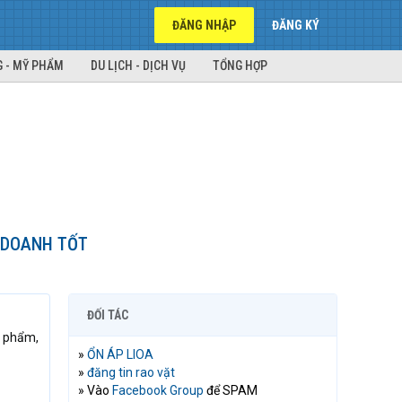
ĐĂNG NHẬP
ĐĂNG KÝ
 - MỸ PHẨM
DU LỊCH - DỊCH VỤ
TỔNG HỢP
H DOANH TỐT
ĐỐI TÁC
n phẩm,
»
ỔN ÁP LIOA
»
đăng tin rao vặt
» Vào
Facebook Group
để SPAM