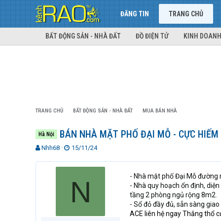
ĐĂNG TIN
TRANG CHỦ
BẤT ĐỘNG SẢN - NHÀ ĐẤT
ĐỒ ĐIỆN TỬ
KINH DOANH
TRANG CHỦ
BẤT ĐỘNG SẢN - NHÀ ĐẤT
MUA BÁN NHÀ
BÁN NHÀ MẶT PHỐ ĐẠI MỖ - CỰC HIẾM -
Hà Nội
T
N
Nhh68
15/11/24
h
g
r
à
e
y
- Nhà mặt phố Đại Mỗ đường 
N
a
g
- Nhà quy hoạch ổn định, diện
d
ử
tầng 2 phòng ngủ rộng 8m2.
s
i
- Sổ đỏ đầy đủ, sẵn sàng giao
t
ACE liên hệ ngay Thắng thổ 
a