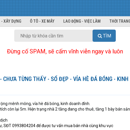
 - XÂY DỰNG
Ô TÔ - XE MÁY
LAO ĐỘNG - VIỆC LÀM
THỜI TRANG
TÌM
Đừng cố SPAM, sẽ cấm vĩnh viễn ngay và luôn
 CHƯA TỪNG THẤY - SỔ ĐẸP - VỈA HÈ ĐÁ BÓNG - KIN
rộng mênh mông, vỉa hè đá bóng, kinh doanh đỉnh.
 tích còn lại 5m. Hiện trạng nhà 2 tầng đang cho thuê, tầng 1 bày bán sả
 dịch
cư, SĐT 0993804204 để được tư vấn mua bán nhà cùng khu vực