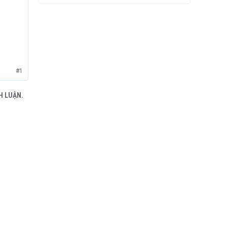
#1
H LUẬN.