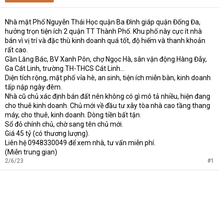
a
r
Nhà mặt Phố Nguyễn Thái Học quận Ba Đình giáp quận Đống Đa,
t
hưởng trọn tiện ích 2 quận TT Thành Phố. Khu phố này cực ít nhà
e
r
bán vì vị trí và đặc thù kinh doanh quá tốt, độ hiếm và thanh khoản
rất cao.
Gần Lăng Bác, BV Xanh Pôn, chợ Ngọc Hà, sân vận động Hàng Đẫy,
Ga Cát Linh, trường TH-THCS Cát Linh...
Diện tích rộng, mặt phố vỉa hè, an sinh, tiện ích miễn bàn, kinh doanh
tấp nập ngày đêm.
Nhà cũ chủ xác định bán đất nên không có gì mô tả nhiều, hiện đang
cho thuê kinh doanh. Chủ mới về đầu tư xây tòa nhà cao tầng thang
máy, cho thuê, kinh doanh. Dòng tiền bất tận.
Sổ đỏ chính chủ, chờ sang tên chủ mới.
Giá 45 tỷ (có thương lượng).
Liên hệ 0948330049 để xem nhà, tư vấn miễn phí.
(Miễn trung gian)
2/6/23
#1