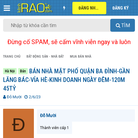
ĐĂNG NHẬP
ĐĂNG KÝ
TÌM
Đừng cố SPAM, sẽ cấm vĩnh viễn ngay và luôn
TRANG CHỦ
BẤT ĐỘNG SẢN - NHÀ ĐẤT
MUA BÁN NHÀ
BÁN NHÀ MẶT PHỐ QUẬN BA ĐÌNH-GẦN
Hà Nội
Bán
LĂNG BÁC-VỈA HÈ-KINH DOANH NGÀY ĐÊM-120M
45TỶ
T
N
Đỗ Mười
2/6/23
h
g
r
à
e
y
Đỗ Mười
Đ
a
g
d
ử
Thành viên cấp 1
s
i
t