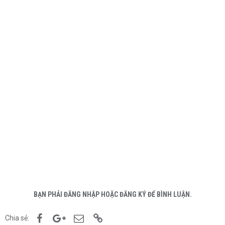
BẠN PHẢI ĐĂNG NHẬP HOẶC ĐĂNG KÝ ĐỂ BÌNH LUẬN.
Facebook
Google+
Email
Link
Chia sẻ: