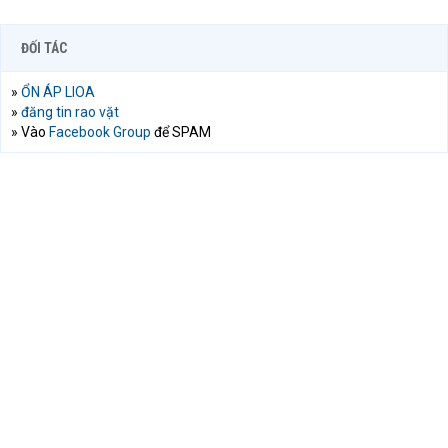
ĐỐI TÁC
»
ỔN ÁP LIOA
»
đăng tin rao vặt
» Vào
Facebook Group
để SPAM