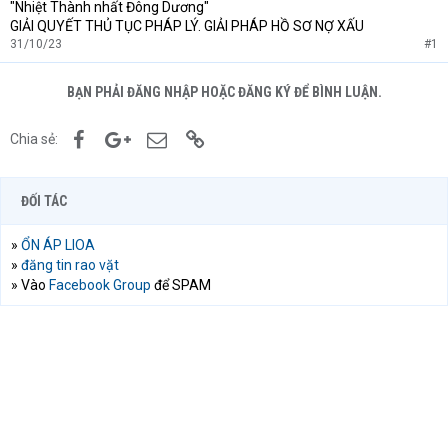
"Nhiệt Thành nhất Đông Dương"
GIẢI QUYẾT THỦ TỤC PHÁP LÝ. GIẢI PHÁP HỒ SƠ NỢ XẤU
31/10/23
#1
BẠN PHẢI ĐĂNG NHẬP HOẶC ĐĂNG KÝ ĐỂ BÌNH LUẬN.
Facebook
Google+
Email
Link
Chia sẻ:
ĐỐI TÁC
»
ỔN ÁP LIOA
»
đăng tin rao vặt
» Vào
Facebook Group
để SPAM