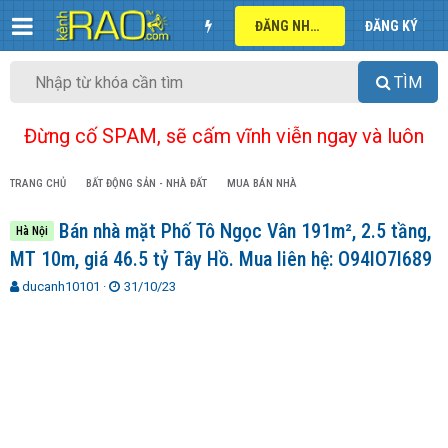
ĐĂNG NHẬP
ĐĂNG KÝ
TÌM
Đừng cố SPAM, sẽ cấm vĩnh viễn ngay và luôn
TRANG CHỦ
BẤT ĐỘNG SẢN - NHÀ ĐẤT
MUA BÁN NHÀ
Bán nhà mặt Phố Tô Ngọc Vân 191m², 2.5 tầng,
Hà Nội
MT 10m, giá 46.5 tỷ Tây Hồ. Mua liên hệ: O94lO7l689
T
N
ducanh10101
31/10/23
h
g
r
à
e
y
a
g
d
ử
s
i
t
a
r