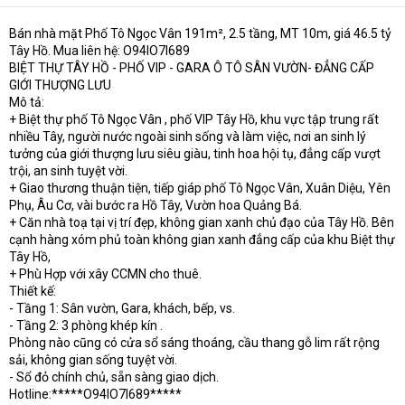
Bán nhà mặt Phố Tô Ngọc Vân 191m², 2.5 tầng, MT 10m, giá 46.5 tỷ
Tây Hồ. Mua liên hệ: O94lO7l689
BIỆT THỰ TÂY HỒ - PHỐ VIP - GARA Ô TÔ SÂN VƯỜN- ĐẲNG CẤP
GIỚI THƯỢNG LƯU
Mô tả:
+ Biệt thự phố Tô Ngọc Vân , phố VIP Tây Hồ, khu vực tập trung rất
nhiều Tây, người nước ngoài sinh sống và làm việc, nơi an sinh lý
tưởng của giới thượng lưu siêu giàu, tinh hoa hội tụ, đẳng cấp vượt
trội, an sinh tuyệt vời.
+ Giao thương thuận tiện, tiếp giáp phố Tô Ngọc Vân, Xuân Diệu, Yên
Phụ, Âu Cơ, vài bước ra Hồ Tây, Vườn hoa Quảng Bá.
+ Căn nhà toạ tại vị trí đẹp, không gian xanh chủ đạo của Tây Hồ. Bên
cạnh hàng xóm phủ toàn không gian xanh đẳng cấp của khu Biệt thự
Tây Hồ,
+ Phù Hợp với xây CCMN cho thuê.
Thiết kế:
- Tầng 1: Sân vườn, Gara, khách, bếp, vs.
- Tầng 2: 3 phòng khép kín .
Phòng nào cũng có cửa sổ sáng thoáng, cầu thang gỗ lim rất rộng
sải, không gian sống tuyệt vời.
- Sổ đỏ chính chủ, sẵn sàng giao dịch.
Hotline:*****O94lO7l689*****