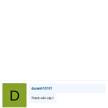
t
e
r
ducanh10101
D
Thành viên cấp 1