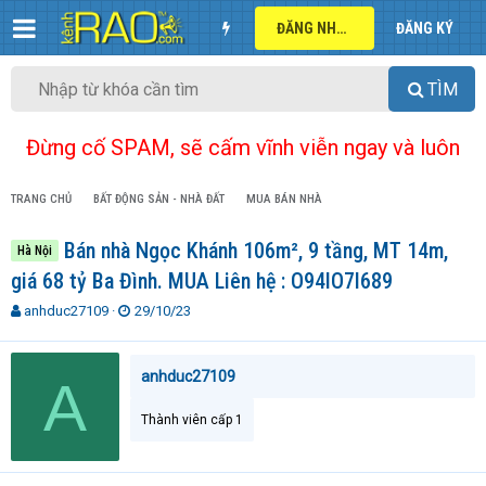
ĐĂNG NHẬP
ĐĂNG KÝ
TÌM
Đừng cố SPAM, sẽ cấm vĩnh viễn ngay và luôn
TRANG CHỦ
BẤT ĐỘNG SẢN - NHÀ ĐẤT
MUA BÁN NHÀ
Bán nhà Ngọc Khánh 106m², 9 tầng, MT 14m,
Hà Nội
giá 68 tỷ Ba Đình. MUA Liên hệ : O94lO7l689
T
N
anhduc27109
29/10/23
h
g
r
à
e
y
anhduc27109
A
a
g
d
ử
Thành viên cấp 1
s
i
t
a
r