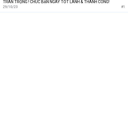
TRÂN TRỌNG ! CHÚC BẠN NGÀY TỐT LÀNH & THÀNH CÔNG!
29/10/23
#1