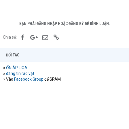
BẠN PHẢI ĐĂNG NHẬP HOẶC ĐĂNG KÝ ĐỂ BÌNH LUẬN.
Facebook
Google+
Email
Link
Chia sẻ:
ĐỐI TÁC
»
ỔN ÁP LIOA
»
đăng tin rao vặt
» Vào
Facebook Group
để SPAM