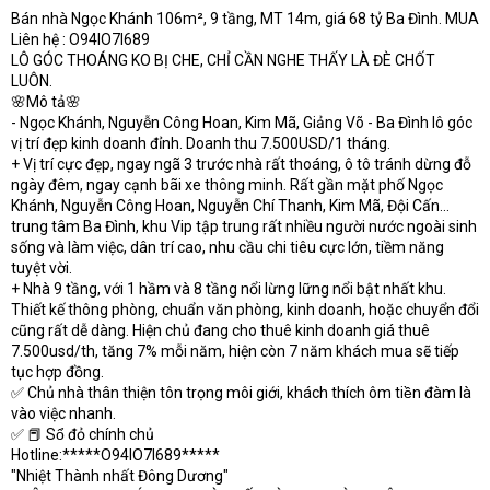
Bán nhà Ngọc Khánh 106m², 9 tầng, MT 14m, giá 68 tỷ Ba Đình. MUA
t
Liên hệ : O94lO7l689
e
r
LÔ GÓC THOÁNG KO BỊ CHE, CHỈ CẦN NGHE THẤY LÀ ĐÈ CHỐT
LUÔN.
🌸Mô tả🌸
- Ngọc Khánh, Nguyễn Công Hoan, Kim Mã, Giảng Võ - Ba Đình lô góc
vị trí đẹp kinh doanh đỉnh. Doanh thu 7.500USD/1 tháng.
+ Vị trí cực đẹp, ngay ngã 3 trước nhà rất thoáng, ô tô tránh dừng đỗ
ngày đêm, ngay cạnh bãi xe thông minh. Rất gần mặt phố Ngọc
Khánh, Nguyễn Công Hoan, Nguyễn Chí Thanh, Kim Mã, Đội Cấn...
trung tâm Ba Đình, khu Vip tập trung rất nhiều người nước ngoài sinh
sống và làm việc, dân trí cao, nhu cầu chi tiêu cực lớn, tiềm năng
tuyệt vời.
+ Nhà 9 tầng, với 1 hầm và 8 tầng nổi lừng lững nổi bật nhất khu.
Thiết kế thông phòng, chuẩn văn phòng, kinh doanh, hoặc chuyển đổi
cũng rất dễ dàng. Hiện chủ đang cho thuê kinh doanh giá thuê
7.500usd/th, tăng 7% mỗi năm, hiện còn 7 năm khách mua sẽ tiếp
tục hợp đồng.
✅ Chủ nhà thân thiện tôn trọng môi giới, khách thích ôm tiền đàm là
vào việc nhanh.
✅ 📕 Sổ đỏ chính chủ
Hotline:*****O94lO7l689*****
"Nhiệt Thành nhất Đông Dương"