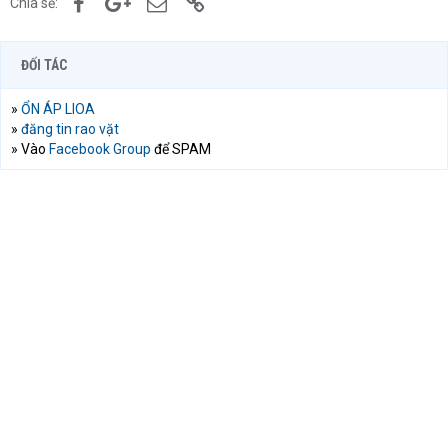
Facebook
Google+
Email
Link
Chia sẻ:
ĐỐI TÁC
»
ỔN ÁP LIOA
»
đăng tin rao vặt
» Vào
Facebook Group
để SPAM