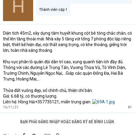
H
Thành viên cấp 1
Diện tích 45m2, xây dựng tâm huyết khung cột bê tông chắc chắn, có
thể lên tầng thoải mái. Nhà xây 5 tầng với tổng 7 phòng độc lập riêng
biệt, thiêt kế hiện đại, nội thất sang trọng, có khe thoáng, giếng trời
lớn, toàn nhà sáng thoáng.
Khu vực phân lô quân đội dân trí cao, xung quanh tiện ích đầy đủ.
Thông với các đường Lê Trọng Tấn, Vương Thừa Vũ, Tô Vĩnh Diện,
Trường Chinh, Nguyễn Ngọc Nại,…Giáp các quận Đống Đa, Hai Bà
Trưng, Hoàng Mai,…
Thửa đất vuông đẹp, sổ chính chủ, thiện chí bán.
Giá: 6.68 tỷ, có thương lượng.
Liên hệ: Hồng Hải+357735121, miễn trung gian.
16/11/21
#1
BẠN PHẢI ĐĂNG NHẬP HOẶC ĐĂNG KÝ ĐỂ BÌNH LUẬN.