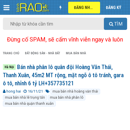
ĐĂNG NHẬP
ĐĂNG KÝ
TÌM
Đừng cố SPAM, sẽ cấm vĩnh viễn ngay và luôn
TRANG CHỦ
BẤT ĐỘNG SẢN - NHÀ ĐẤT
MUA BÁN NHÀ
Bán nhà phân lô quân đội Hoàng Văn Thái,
Hà Nội
Thanh Xuân, 45m2 MT rộng, mặt ngõ ô tô tránh, gara
ô tô, nhỉnh 6 tỷ LH+357735121
T
N
T
hong hai
16/11/21
mua bán nhà hoàng văn thái
h
g
ừ
mua bán nhà lê trọng tấn
mua bán nhà phân lô
r
à
k
mua bán nhà quận thanh xuân
e
y
h
a
g
ó
d
ử
a
s
i
t