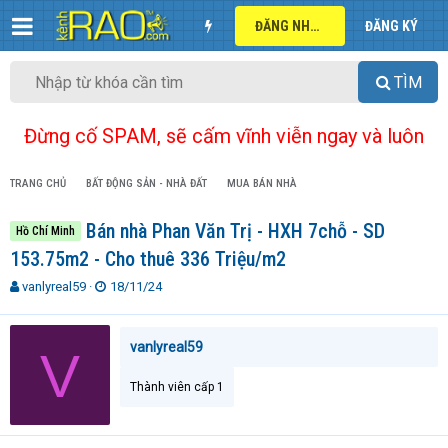
ĐĂNG NHẬP
ĐĂNG KÝ
TÌM
Đừng cố SPAM, sẽ cấm vĩnh viễn ngay và luôn
TRANG CHỦ
BẤT ĐỘNG SẢN - NHÀ ĐẤT
MUA BÁN NHÀ
Bán nhà Phan Văn Trị - HXH 7chỗ - SD
Hồ Chí Minh
153.75m2 - Cho thuê 336 Triệu/m2
T
N
vanlyreal59
18/11/24
h
g
r
à
e
y
vanlyreal59
V
a
g
d
ử
Thành viên cấp 1
s
i
t
a
r