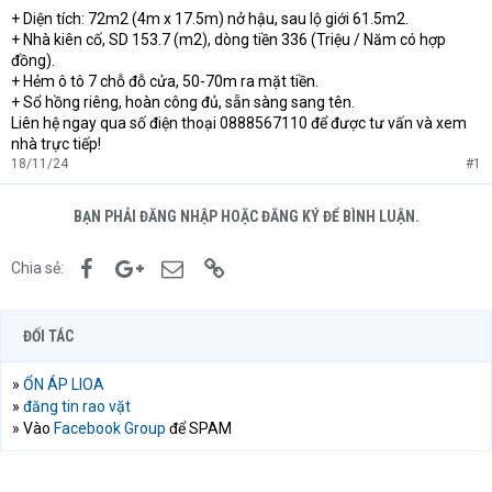
+ Diện tích: 72m2 (4m x 17.5m) nở hậu, sau lộ giới 61.5m2.
t
+ Nhà kiên cố, SD 153.7 (m2), dòng tiền 336 (Triệu / Năm có hợp
e
r
đồng).
+ Hẻm ô tô 7 chỗ đỗ cửa, 50-70m ra mặt tiền.
+ Sổ hồng riêng, hoàn công đủ, sẵn sàng sang tên.
Liên hệ ngay qua số điện thoại 0888567110 để được tư vấn và xem
nhà trực tiếp!
18/11/24
#1
BẠN PHẢI ĐĂNG NHẬP HOẶC ĐĂNG KÝ ĐỂ BÌNH LUẬN.
Facebook
Google+
Email
Link
Chia sẻ:
ĐỐI TÁC
»
ỔN ÁP LIOA
»
đăng tin rao vặt
» Vào
Facebook Group
để SPAM