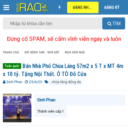
ĐĂNG NHẬP
ĐĂNG KÝ
TÌM
Đừng cố SPAM, sẽ cấm vĩnh viễn ngay và luôn
TRANG CHỦ
BẤT ĐỘNG SẢN - NHÀ ĐẤT
MUA BÁN NHÀ
Bán Nhà Phố Chùa Láng 57m2 x 5 T x MT 4m
Toàn quốc
x 10 tỷ. Tặng Nội Thất. Ô TÔ Đỗ Cửa
T
N
T
Sinh Phan
25/6/23
chùa láng đống đa
h
g
ừ
r
à
k
e
y
h
Sinh Phan
a
g
ó
d
ử
a
Thành viên cấp 1
s
i
t
a
r