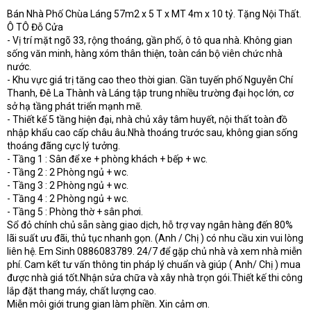
t
Bán Nhà Phố Chùa Láng 57m2 x 5 T x MT 4m x 10 tỷ. Tặng Nội Thất.
e
Ô TÔ Đỗ Cửa
r
- Vị trí mặt ngõ 33, rộng thoáng, gần phố, ô tô qua nhà. Không gian
sống văn minh, hàng xóm thân thiện, toàn cán bộ viên chức nhà
nước.
- Khu vực giá trị tăng cao theo thời gian. Gần tuyến phố Nguyễn Chí
Thanh, Đê La Thành và Láng tập trung nhiều trường đại học lớn, cơ
sở hạ tầng phát triển mạnh mẽ.
- Thiết kế 5 tầng hiện đại, nhà chủ xây tâm huyết, nội thất toàn đồ
nhập khẩu cao cấp châu âu.Nhà thoáng trước sau, không gian sống
thoáng đãng cực lý tưởng.
- Tầng 1 : Sân để xe + phòng khách + bếp + wc.
- Tầng 2 : 2 Phòng ngủ + wc.
- Tầng 3 : 2 Phòng ngủ + wc.
- Tầng 4 : 2 Phòng ngủ + wc.
- Tầng 5 : Phòng thờ + sân phơi.
Sổ đỏ chính chủ sẵn sàng giao dịch, hỗ trợ vay ngân hàng đến 80%
lãi suất ưu đãi, thủ tục nhanh gọn. (Anh / Chị ) có nhu cầu xin vui lòng
liên hệ. Em Sinh 0886083789. 24/7 để gặp chủ nhà và xem nhà miễn
phí. Cam kết tư vấn thông tin pháp lý chuẩn và giúp ( Anh/ Chị ) mua
được nhà giá tốt.Nhận sửa chữa và xây nhà trọn gói.Thiết kế thi công
lắp đặt thang máy, chất lượng cao.
Miễn môi giới trung gian làm phiền. Xin cảm ơn.