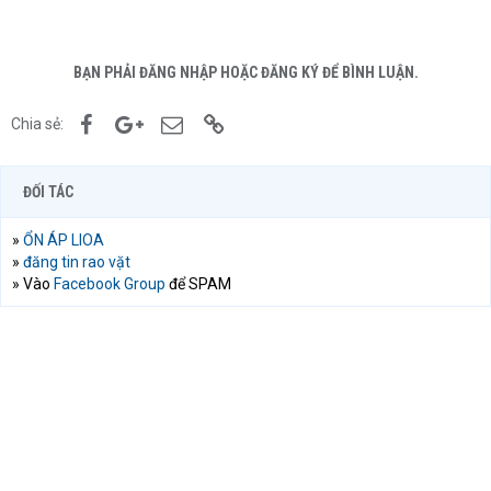
BẠN PHẢI ĐĂNG NHẬP HOẶC ĐĂNG KÝ ĐỂ BÌNH LUẬN.
Facebook
Google+
Email
Link
Chia sẻ:
ĐỐI TÁC
»
ỔN ÁP LIOA
»
đăng tin rao vặt
» Vào
Facebook Group
để SPAM