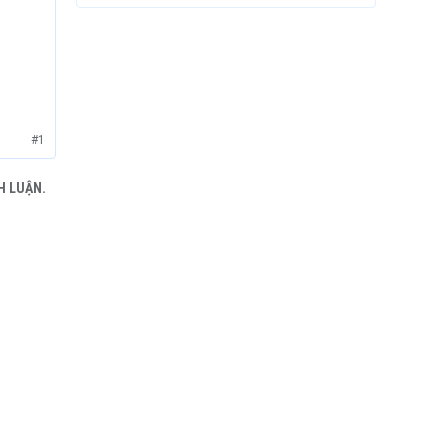
#1
H LUẬN.