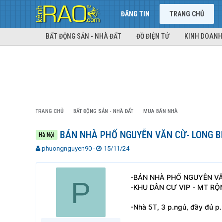
ĐĂNG TIN
TRANG CHỦ
BẤT ĐỘNG SẢN - NHÀ ĐẤT
ĐỒ ĐIỆN TỬ
KINH DOANH
TRANG CHỦ
BẤT ĐỘNG SẢN - NHÀ ĐẤT
MUA BÁN NHÀ
BÁN NHÀ PHỐ NGUYỄN VĂN CỪ- LONG BIÊ
Hà Nội
T
N
phuongnguyen90
15/11/24
h
g
r
à
e
y
-BÁN NHÀ PHỐ NGUYỄN VĂN
P
a
g
-KHU DÂN CƯ VIP - MT RỘ
d
ử
s
i
-Nhà 5T, 3 p.ngủ, đầy đủ p.
t
a