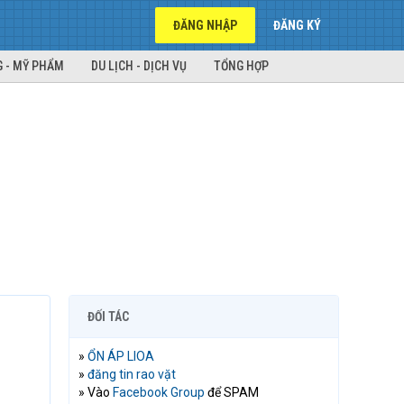
ĐĂNG NHẬP
ĐĂNG KÝ
 - MỸ PHẨM
DU LỊCH - DỊCH VỤ
TỔNG HỢP
ĐỐI TÁC
»
ỔN ÁP LIOA
»
đăng tin rao vặt
» Vào
Facebook Group
để SPAM