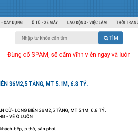
 - XÂY DỰNG
Ô TÔ - XE MÁY
LAO ĐỘNG - VIỆC LÀM
THỜI TRANG
TÌM
Đừng cố SPAM, sẽ cấm vĩnh viễn ngay và luôn
N 36M2,5 TẦNG, MT 5.1M, 6.8 TỶ.
 CỪ- LONG BIÊN 36M2,5 TẦNG, MT 5.1M, 6.8 TỶ.
NG - VỀ Ở LUÔN
khách-bếp, p.thờ, sân phơi.