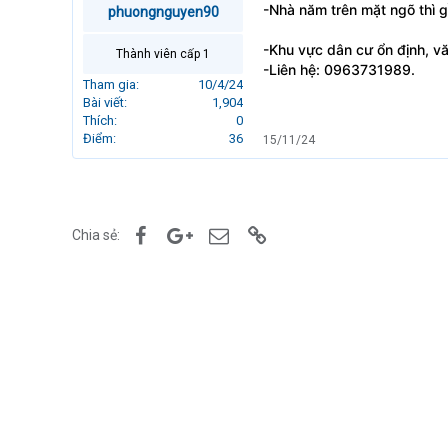
-Nhà năm trên mặt ngõ thì g
phuongnguyen90
r
t
e
-Khu vực dân cư ổn định, vă
Thành viên cấp 1
r
-Liên hệ: 0963731989.
Tham gia
10/4/24
Bài viết
1,904
Thích
0
Điểm
36
15/11/24
Facebook
Google+
Email
Link
Chia sẻ: