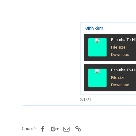
Đính kèm
File size
Download
File size
Download
2/1/21
Facebook
Google+
Email
Link
Chia sẻ: