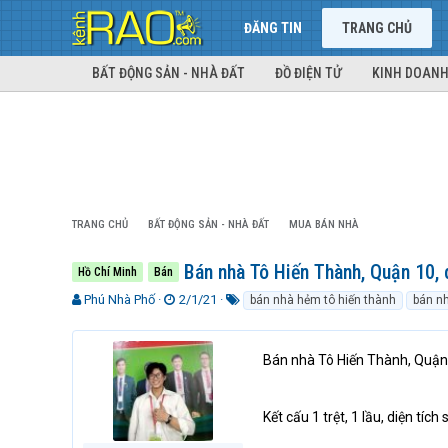
ĐĂNG TIN
TRANG CHỦ
BẤT ĐỘNG SẢN - NHÀ ĐẤT
ĐỒ ĐIỆN TỬ
KINH DOANH
TRANG CHỦ
BẤT ĐỘNG SẢN - NHÀ ĐẤT
MUA BÁN NHÀ
Bán nhà Tô Hiến Thành, Quận 10, d
Hồ Chí Minh
Bán
T
N
T
Phú Nhà Phố
2/1/21
bán nhà hẻm tô hiến thành
bán nh
h
g
ừ
r
à
k
e
y
h
Bán nhà Tô Hiến Thành, Quận 1
a
g
ó
d
ử
a
s
i
Kết cấu 1 trệt, 1 lầu, diện tí
t
a