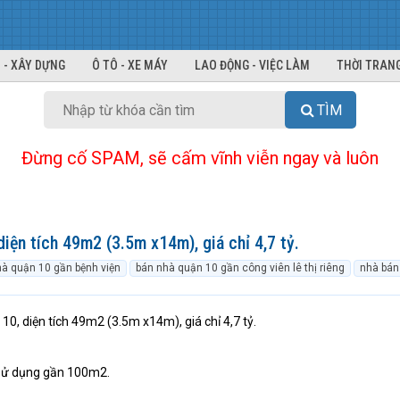
 - XÂY DỰNG
Ô TÔ - XE MÁY
LAO ĐỘNG - VIỆC LÀM
THỜI TRANG
TÌM
Đừng cố SPAM, sẽ cấm vĩnh viễn ngay và luôn
iện tích 49m2 (3.5m x14m), giá chỉ 4,7 tỷ.
à quận 10 gần bệnh viện
bán nhà quận 10 gần công viên lê thị riêng
nhà bán
0, diện tích 49m2 (3.5m x14m), giá chỉ 4,7 tỷ.
ch sử dụng gần 100m2.