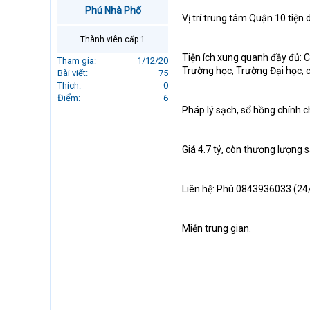
r
Phú Nhà Phố
Vị trí trung tâm Quận 10 tiệ
t
e
Thành viên cấp 1
r
Tiện ích xung quanh đầy đủ: C
Tham gia
1/12/20
Trường học, Trường Đại học, cử
Bài viết
75
Thích
0
Điểm
6
Pháp lý sạch, sổ hồng chính c
Giá 4.7 tỷ, còn thương lượng s
Liên hệ: Phú 0843936033 (24/7
Miễn trung gian.