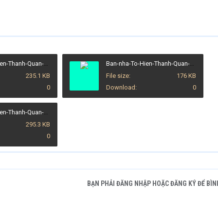
Ban-nha-To-Hien-Thanh-Quan-10-DT-49m2 (1).jpg
Ban-nha-To-Hien-Thanh-Quan-10-DT-49m2 (2).jpg
235.1 KB
File size
176 KB
0
Download
0
Ban-nha-To-Hien-Thanh-Quan-10-DT-49m2 (3).jpg
295.3 KB
0
BẠN PHẢI ĐĂNG NHẬP HOẶC ĐĂNG KÝ ĐỂ BÌN