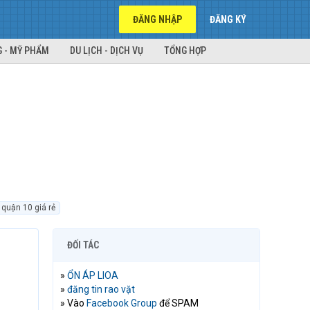
ĐĂNG NHẬP
ĐĂNG KÝ
 - MỸ PHẨM
DU LỊCH - DỊCH VỤ
TỔNG HỢP
 quận 10 giá rẻ
ĐỐI TÁC
»
ỔN ÁP LIOA
»
đăng tin rao vặt
» Vào
Facebook Group
để SPAM