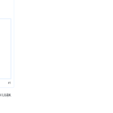
#1
H LUẬN.