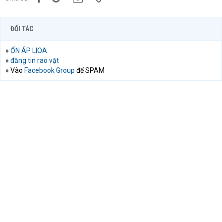
ĐỐI TÁC
»
ỔN ÁP LIOA
»
đăng tin rao vặt
» Vào
Facebook Group
để SPAM