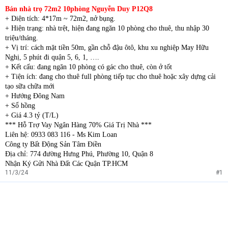
Bán nhà trọ 72m2 10phòng Nguyễn Duy P12Q8
t
e
+ Diện tích: 4*17m ~ 72m2, nở bụng.
r
+ Hiện trạng: nhà trệt, hiện đang ngăn 10 phòng cho thuê, thu nhập 30
triệu/tháng.
+ Vị trí: cách mặt tiền 50m, gần chỗ đậu ôtô, khu xu nghiệp May Hữu
Nghị, 5 phút đi quận 5, 6, 1, ….
+ Kết cấu: đang ngăn 10 phòng có gác cho thuê, còn ở tốt
+ Tiện ích: đang cho thuê full phòng tiếp tục cho thuê hoặc xây dựng cải
tạo sữa chữa mới
+ Hướng Đông Nam
+ Sổ hồng
+ Giá 4.3 tỷ (T/L)
*** Hỗ Trợ Vay Ngân Hàng 70% Giá Trị Nhà ***
Liên hệ: 0933 083 116 - Ms Kim Loan
Công ty Bất Động Sản Tâm Điền
Địa chỉ: 774 đường Hưng Phú, Phường 10, Quận 8
Nhận Ký Gửi Nhà Đất Các Quận TP.HCM
11/3/24
#1