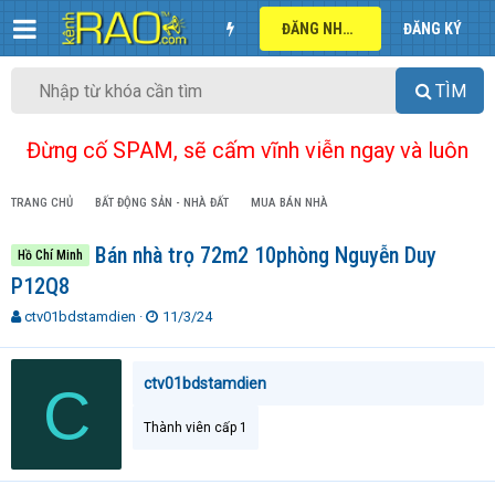
ĐĂNG NHẬP
ĐĂNG KÝ
TÌM
Đừng cố SPAM, sẽ cấm vĩnh viễn ngay và luôn
TRANG CHỦ
BẤT ĐỘNG SẢN - NHÀ ĐẤT
MUA BÁN NHÀ
Bán nhà trọ 72m2 10phòng Nguyễn Duy
Hồ Chí Minh
P12Q8
T
N
ctv01bdstamdien
11/3/24
h
g
r
à
e
y
ctv01bdstamdien
C
a
g
d
ử
Thành viên cấp 1
s
i
t
a
r