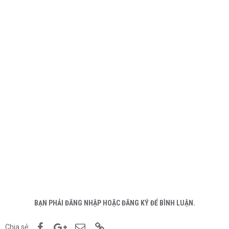
BẠN PHẢI ĐĂNG NHẬP HOẶC ĐĂNG KÝ ĐỂ BÌNH LUẬN.
Facebook
Google+
Email
Link
Chia sẻ: