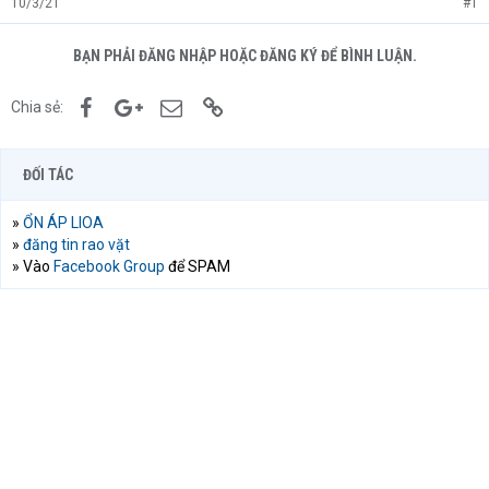
10/3/21
#1
BẠN PHẢI ĐĂNG NHẬP HOẶC ĐĂNG KÝ ĐỂ BÌNH LUẬN.
Facebook
Google+
Email
Link
Chia sẻ:
ĐỐI TÁC
»
ỔN ÁP LIOA
»
đăng tin rao vặt
» Vào
Facebook Group
để SPAM