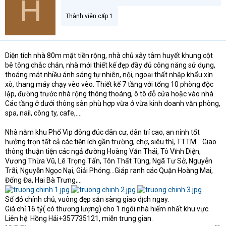
H
Thành viên cấp 1
Diện tích nhà 80m mặt tiền rộng, nhà chủ xây tâm huyết khung cột
bê tông chắc chắn, nhà mới thiết kế đẹp đầy đủ công năng sử dụng,
thoáng mát nhiều ánh sáng tự nhiên, nội, ngoại thất nhập khẩu xịn
xò, thang máy chạy vèo vèo. Thiết kế 7 tầng với tổng 10 phòng độc
lập, đường trước nhà rộng thông thoáng, ô tô đỗ cửa hoặc vào nhà.
Các tầng ở dưới thông sàn phù hợp vừa ở vừa kinh doanh văn phòng,
spa, nail, công ty, cafe,….
Nhà nằm khu Phố Vip đông đúc dân cư, dân trí cao, an ninh tốt
hưởng trọn tất cả các tiện ích gần trường, chợ, siêu thị, TTTM... Giao
thông thuận tiện các ngả đường Hoàng Văn Thái, Tô Vĩnh Diện,
Vương Thừa Vũ, Lê Trọng Tấn, Tôn Thất Tùng, Ngã Tư Sở, Nguyễn
Trãi, Nguyễn Ngọc Nại, Giải Phóng...Giáp ranh các Quận Hoàng Mai,
Đống Đa, Hai Bà Trưng,…
Sổ đỏ chính chủ, vuông đẹp sẵn sàng giao dịch ngay.
Giá chỉ 16 tỷ( có thương lượng) cho 1 ngôi nhà hiếm nhất khu vực.
Liên hệ: Hồng Hải+357735121, miễn trung gian.