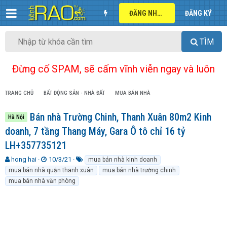
ĐĂNG NHẬP
ĐĂNG KÝ
TÌM
Đừng cố SPAM, sẽ cấm vĩnh viễn ngay và luôn
TRANG CHỦ
BẤT ĐỘNG SẢN - NHÀ ĐẤT
MUA BÁN NHÀ
Bán nhà Trường Chinh, Thanh Xuân 80m2 Kinh
Hà Nội
doanh, 7 tầng Thang Máy, Gara Ô tô chỉ 16 tỷ
LH+357735121
T
N
T
hong hai
10/3/21
mua bán nhà kinh doanh
h
g
ừ
mua bán nhà quận thanh xuân
mua bán nhà trường chinh
r
à
k
mua bán nhà văn phòng
e
y
h
a
g
ó
d
ử
a
s
i
t