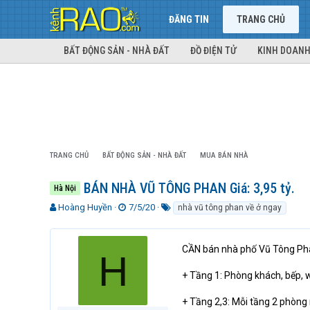
ĐĂNG TIN
TRANG CHỦ
BẤT ĐỘNG SẢN - NHÀ ĐẤT
ĐỒ ĐIỆN TỬ
KINH DOANH
TRANG CHỦ
BẤT ĐỘNG SẢN - NHÀ ĐẤT
MUA BÁN NHÀ
BÁN NHÀ VŨ TÔNG PHAN Giá: 3,95 tỷ.
Hà Nội
T
N
T
Hoàng Huyền
7/5/20
nhà vũ tông phan về ở ngay
h
g
ừ
r
à
k
e
y
h
CẦN bán nhà phố Vũ Tông Phan
H
a
g
ó
d
ử
a
+ Tầng 1: Phòng khách, bếp, 
s
i
t
+ Tầng 2,3: Mỗi tầng 2 phòng
a