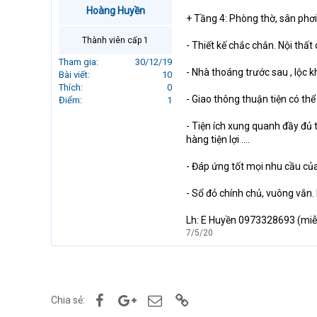
r
Hoàng Huyền
+ Tầng 4: Phòng thờ, sân phơi
t
e
Thành viên cấp 1
- Thiết kế chắc chắn. Nội thất 
r
Tham gia
30/12/19
- Nhà thoáng trước sau , lộc 
Bài viết
10
Thích
0
- Giao thông thuận tiện có thể
Điểm
1
- Tiện ích xung quanh đầy đủ 
hàng tiện lợi ....
- Đáp ứng tốt mọi nhu cầu của 
- Sổ đỏ chính chủ, vuông vắn.
Lh: E Huyền 0973328693 (miễ
7/5/20
Facebook
Google+
Email
Link
Chia sẻ: