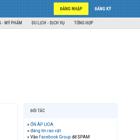
ĐĂNG NHẬP
ĐĂNG KÝ
 - MỸ PHẨM
DU LỊCH - DỊCH VỤ
TỔNG HỢP
ĐỐI TÁC
»
ỔN ÁP LIOA
»
đăng tin rao vặt
» Vào
Facebook Group
để SPAM