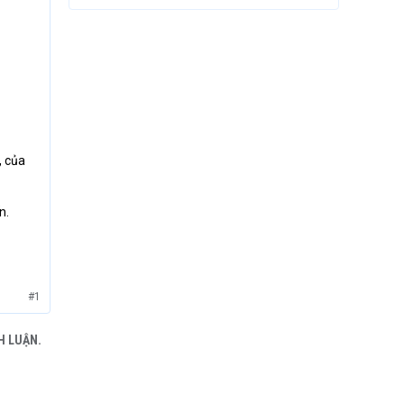
, của
n.
#1
H LUẬN.