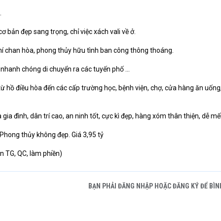
.
cơ bản đẹp sang trọng, chỉ việc xách vali về ở.
khí chan hòa, phong thủy hữu tình ban công thông thoáng.
 nhanh chóng di chuyển ra các tuyến phố ...
từ hồ điều hòa đến các cấp trường học, bệnh viện, chợ, cửa hàng ăn uống
gia đình, dân trí cao, an ninh tốt, cực kì đẹp, hàng xóm thân thiện, dễ mế
 Phong thủy không đẹp. Giá 3,95 tỷ
n TG, QC, làm phiền)
BẠN PHẢI ĐĂNG NHẬP HOẶC ĐĂNG KÝ ĐỂ BÌN