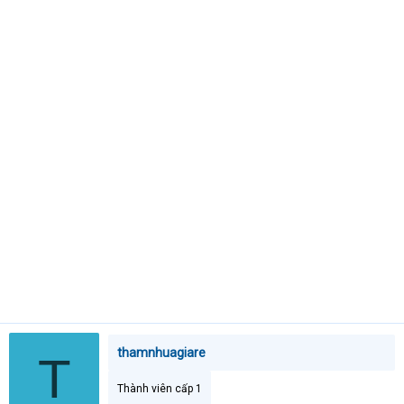
t
e
r
thamnhuagiare
T
Thành viên cấp 1