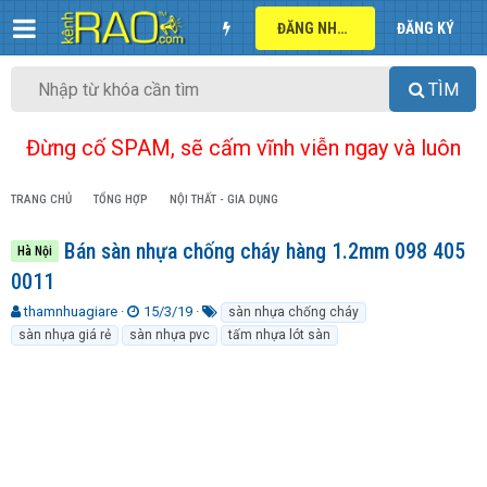
ĐĂNG NHẬP
ĐĂNG KÝ
TÌM
Đừng cố SPAM, sẽ cấm vĩnh viễn ngay và luôn
TRANG CHỦ
TỔNG HỢP
NỘI THẤT - GIA DỤNG
Bán sàn nhựa chống cháy hàng 1.2mm 098 405
Hà Nội
0011
T
N
T
thamnhuagiare
15/3/19
sàn nhựa chống cháy
h
g
ừ
sàn nhựa giá rẻ
sàn nhựa pvc
tấm nhựa lót sàn
r
à
k
e
y
h
a
g
ó
d
ử
a
s
i
t
a
r