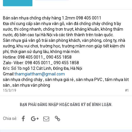
Bán sàn nhựa chống cháy hàng 1.2mm 098 405 0011
Địa chỉ cung cấp sàn nhựa vân gỗ, vân đá chống cháy chống trầy
xước, thi công nhanh, chống trơn trượt, kháng khuẩn, không thấm
nước, độ bền cao tại Hà Nội và các tỉnh thành trên toàn quốc.
Sàn nhựa giả vân gỗ trải sàn phòng khách, văn phòng, công ty, nhà
xưởng, khu vui chơi, trường học, trường mầm non giúp tiết kiệm chi
phí, thời gian sử dụng lâu, không mài mòn.
Hotline: 098 405 0011_ 090 455 1858
Zalo- Viber: 098 405 0011_ 090 455 1858
Đ/c: Số 1b ngõ 12 Cát Linh, Đống Đa, Hà Nội
Gmail:
thamgiattham@gmail.com
sàn nhựa chống cháy , sàn nhựa giá rẻ , sàn nhựa PVC , tấm nhựa lót
sàn , sàn nhựa văn phòng
15/3/19
#1
BẠN PHẢI ĐĂNG NHẬP HOẶC ĐĂNG KÝ ĐỂ BÌNH LUẬN.
Facebook
Google+
Email
Link
Chia sẻ: