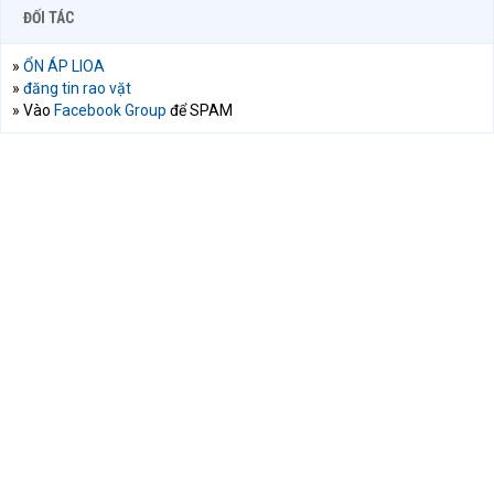
ĐỐI TÁC
»
ỔN ÁP LIOA
»
đăng tin rao vặt
» Vào
Facebook Group
để SPAM