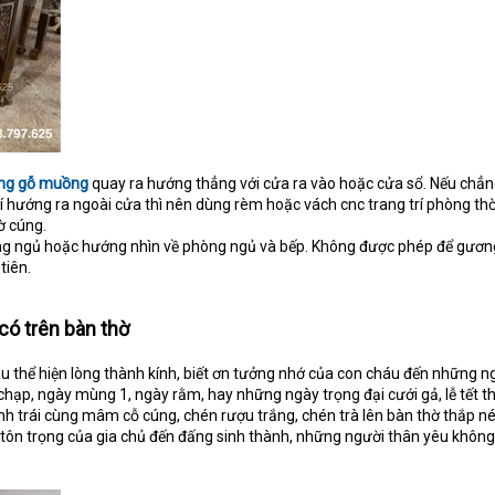
ầng gỗ muồng
quay ra hướng thẳng với cửa ra vào hoặc cửa sổ. Nếu chẳ
trí hướng ra ngoài cửa thì nên dùng rèm hoặc vách cnc trang trí phòng th
ờ cúng.
ng ngủ hoặc hướng nhìn về phòng ngủ và bếp. Không được phép để gươ
tiên.
có trên bàn thờ
háu thể hiện lòng thành kính, biết ơn tưởng nhớ của con cháu đến những n
hạp, ngày mùng 1, ngày rằm, hay những ngày trọng đại cưới gả, lễ tết th
h trái cùng mâm cỗ cúng, chén rượu trắng, chén trà lên bàn thờ thắp n
 tôn trọng của gia chủ đến đấng sinh thành, những người thân yêu khôn