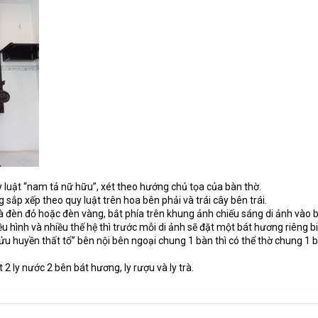
uy luật “nam tả nữ hữu”, xét theo hướng chủ tọa của bàn thờ.
g sắp xếp theo quy luật trên hoa bên phải và trái cây bên trái.
 đèn đỏ hoặc đèn vàng, bắt phía trên khung ảnh chiếu sáng di ảnh vào bu
u hình và nhiều thế hệ thì trước mỗi di ảnh sẽ đặt một bát hương riêng bi
cửu huyền thất tổ” bên nội bên ngoại chung 1 bàn thì có thể thờ chung 1 
 ly nước 2 bên bát hương, ly rượu và ly trà.