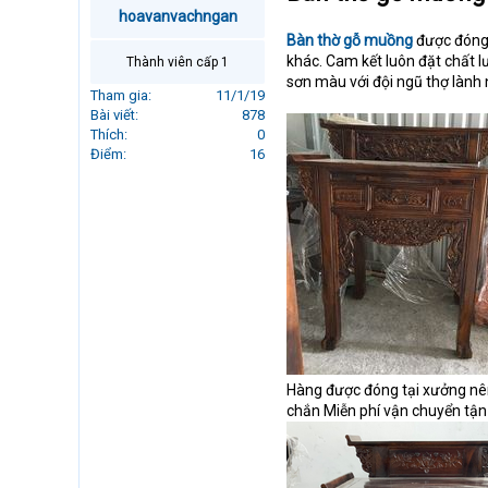
r
hoavanvachngan
t
Bàn thờ gỗ muồng
được đóng 
e
khác. Cam kết luôn đặt chất l
Thành viên cấp 1
r
sơn màu với đội ngũ thợ lành
Tham gia
11/1/19
Bài viết
878
Thích
0
Điểm
16
Hàng được đóng tại xưởng nên
chắn Miễn phí vận chuyển tận