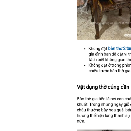
Không đặt
bàn thờ 2 t
gia đình bạn đã đặt vị 
tách biệt không gian th
Không đặt ở trong phò
chiếu trước bàn thờ gia 
Vật dụng thờ cúng cần 
Bàn thờ gia tiên là nơi con c
khuất. Trong những ngày giỗ c
cháu thường bày hoa quả, bán
hương thể hiện lòng thành sự
nữa.