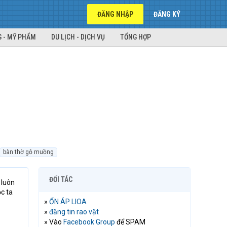
ĐĂNG NHẬP
ĐĂNG KÝ
 - MỸ PHẨM
DU LỊCH - DỊCH VỤ
TỔNG HỢP
bàn thờ gỗ muồng
ĐỐI TÁC
 luôn
c ta
»
ỔN ÁP LIOA
»
đăng tin rao vặt
» Vào
Facebook Group
để SPAM