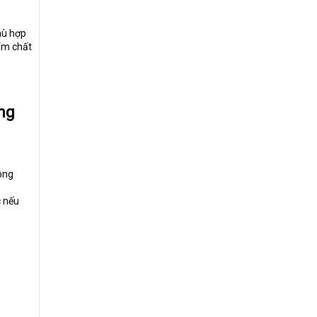
hù hợp
ẩm chất
ầng
ông
c nếu