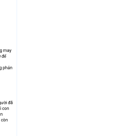
ng may
ờ để
ng phản
gười đã
ì con
én
g còn