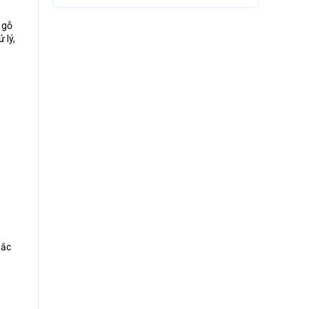
 gỗ
 lý,
hắc