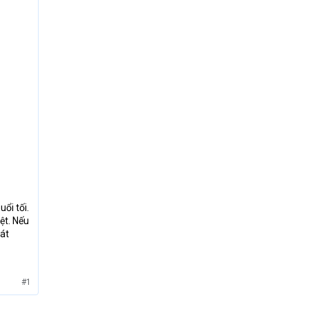
ổi tối.
ệt. Nếu
bát
#1