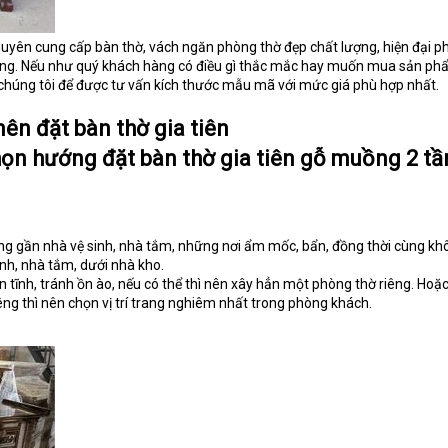
chuyên cung cấp bàn thờ, vách ngăn phòng thờ đẹp chất lượng, hiện đại p
àng. Nếu như quý khách hàng có điều gì thắc mắc hay muốn mua sản ph
i chúng tôi để được tư vấn kích thước mẫu mã với mức giá phù hợp nhất.
ên đặt bàn thờ gia tiên
họn hướng đặt bàn thờ gia tiên gỗ muồng 2 t
ng gần nhà vệ sinh, nhà tắm, những nơi ẩm mốc, bẩn, đồng thời cùng kh
inh, nhà tắm, dưới nhà kho.
 tĩnh, tránh ồn ào, nếu có thể thì nên xây hẳn một phòng thờ riêng. Hoặ
êng thì nên chọn vị trí trang nghiêm nhất trong phòng khách.