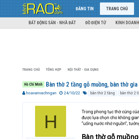
ĐĂNG TIN
TRANG CHỦ
BẤT ĐỘNG SẢN - NHÀ ĐẤT
ĐỒ ĐIỆN TỬ
KINH DOANH
TRANG CHỦ
TỔNG HỢP
NỘI THẤT - GIA DỤNG
Bàn thờ 2 tầng gỗ muồng, bàn thờ gia 
Hồ Chí Minh
T
N
T
hoavanvachngan
24/10/22
bàn thờ 2 tầng
bàn thờ 2 
h
g
ừ
r
à
k
e
y
h
Trong phong tục thờ cúng của 
H
a
g
ó
được lựa chọn cho không gian 
d
ử
a
“uống nước nhớ nguồn”, tưởn
s
i
t
Bàn thờ gỗ muồng-
a