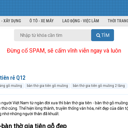
 - XÂY DỰNG
Ô TÔ - XE MÁY
LAO ĐỘNG - VIỆC LÀM
THỜI TRANG
TÌM
Đừng cố SPAM, sẽ cấm vĩnh viễn ngay và luôn
tiên rẻ Q12
tầng gỗ muồng
bàn thờ gia tiên gỗ muồng
bàn thờ gia tiên gỗ muồng 2 tầng
người Việt Nam từ ngàn đời xưa thì bàn thờ gia tiên - bàn thờ gỗ muồng
thờ cúng. Thể hiện lòng thành, truyền thống văn hóa, nét đẹp của dân tộ
g nhớ những người thân đã khuất.
bàn thờ gia tiên gỗ đẹp