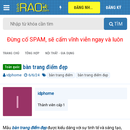
ĐĂNG NHẬP
ĐĂNG KÝ
TÌM
Đừng cố SPAM, sẽ cấm vĩnh viễn ngay và luôn
TRANG CHỦ
TỔNG HỢP
NỘI THẤT - GIA DỤNG
bàn trang điểm đẹp
Toàn quốc
T
N
T
idphome
6/6/24
bàn trang điểm
bàn trang điểm đẹp
h
g
ừ
r
à
k
e
y
h
idphome
I
a
g
ó
d
ử
a
Thành viên cấp 1
s
i
t
a
r
t
Mẫu
bàn trang điểm đẹp
được kiểu dáng với sự tinh tế và sáng tạo,