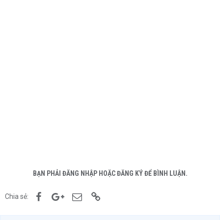
BẠN PHẢI ĐĂNG NHẬP HOẶC ĐĂNG KÝ ĐỂ BÌNH LUẬN.
Facebook
Google+
Email
Link
Chia sẻ: