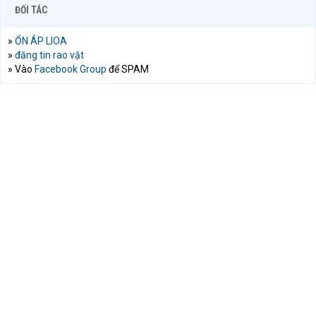
ĐỐI TÁC
»
ỔN ÁP LIOA
»
đăng tin rao vặt
» Vào
Facebook Group
để SPAM