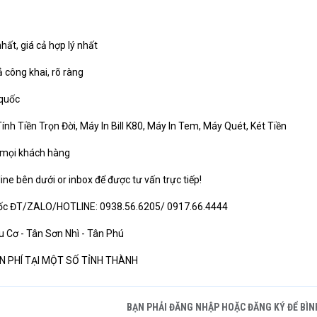
ất, giá cả hợp lý nhất
 công khai, rõ ràng
 quốc
Tiền Trọn Đời, Máy In Bill K80, Máy In Tem, Máy Quét, Két Tiền
 mọi khách hàng
line bên dưới or inbox để được tư vấn trực tiếp!
quốc ĐT/ZALO/HOTLINE: 0938.56.6205/ 0917.66.4444
Cơ - Tân Sơn Nhì - Tân Phú
N PHÍ TẠI MỘT SỐ TỈNH THÀNH
BẠN PHẢI ĐĂNG NHẬP HOẶC ĐĂNG KÝ ĐỂ BÌN