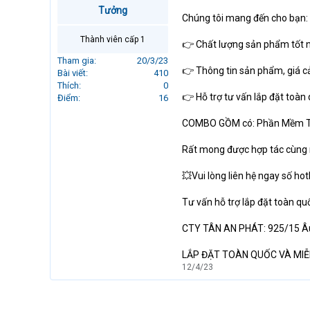
r
Tưởng
Chúng tôi mang đến cho bạn:
t
e
Thành viên cấp 1
👉 Chất lượng sản phẩm tốt nh
r
Tham gia
20/3/23
👉 Thông tin sản phẩm, giá cả
Bài viết
410
Thích
0
👉 Hỗ trợ tư vấn lắp đặt toàn
Điểm
16
COMBO GỒM có: Phần Mềm Tính 
Rất mong được hợp tác cùng
💥Vui lòng liên hệ ngay số hot
Tư vấn hỗ trợ lắp đặt toàn 
CTY TÂN AN PHÁT: 925/15 Âu 
LẮP ĐẶT TOÀN QUỐC VÀ MIỄ
12/4/23