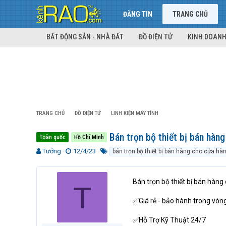
ĐĂNG TIN
TRANG CHỦ
BẤT ĐỘNG SẢN - NHÀ ĐẤT
ĐỒ ĐIỆN TỬ
KINH DOANH
TRANG CHỦ
ĐỒ ĐIỆN TỬ
LINH KIỆN MÁY TÍNH
Bán trọn bộ thiết bị bán hàn
Toàn quốc
Hồ Chí Minh
T
N
T
Tưởng
12/4/23
bán trọn bộ thiết bị bán hàng cho cửa hà
h
g
ừ
r
à
k
e
y
h
Bán trọn bộ thiết bị bán hàng
T
a
g
ó
d
ử
a
✅Giá rẻ - bảo hành trong vòn
s
i
t
✅Hỗ Trợ Kỹ Thuật 24/7
a