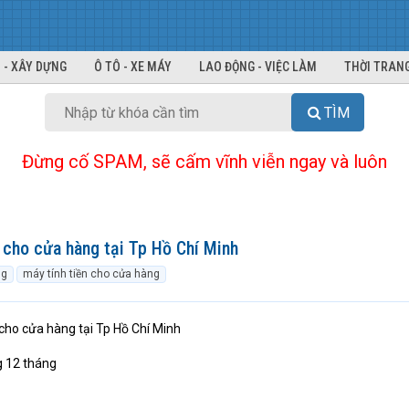
 - XÂY DỰNG
Ô TÔ - XE MÁY
LAO ĐỘNG - VIỆC LÀM
THỜI TRANG
TÌM
Đừng cố SPAM, sẽ cấm vĩnh viễn ngay và luôn
g cho cửa hàng tại Tp Hồ Chí Minh
ng
máy tính tiền cho cửa hàng
 cho cửa hàng tại Tp Hồ Chí Minh
g 12 tháng