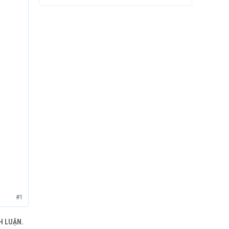
#1
H LUẬN.