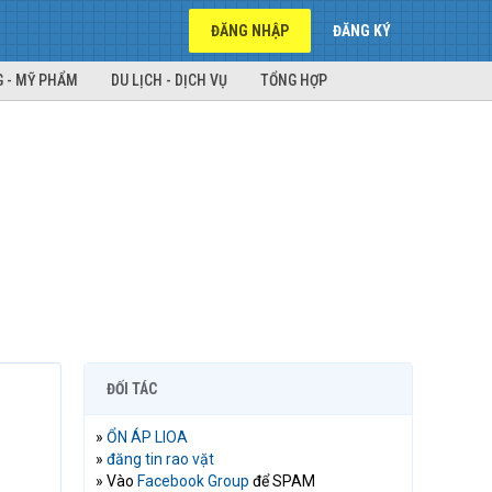
ĐĂNG NHẬP
ĐĂNG KÝ
 - MỸ PHẨM
DU LỊCH - DỊCH VỤ
TỔNG HỢP
ĐỐI TÁC
»
ỔN ÁP LIOA
»
đăng tin rao vặt
» Vào
Facebook Group
để SPAM