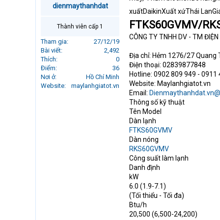
dienmaythanhdat
r
xuấtDaikinXuất xứThái LanG
t
FTKS60GVMV/RK
e
Thành viên cấp 1
r
CÔNG TY TNHH DV - TM ĐIỆ
Tham gia
27/12/19
Bài viết
2,492
Địa chỉ: Hẻm 1276/27 Quang 
Thích
0
Điện thoại: 02839877848
Điểm
36
Hotline: 0902 809 949 - 0911
Nơi ở
Hồ Chí Minh
Website: Maylanhgiatot.vn
Website
maylanhgiatot.vn
Email:
Dienmaythanhdat.vn@
Thông số kỹ thuật
Tên Model
Dàn lạnh
FTKS60GVMV
Dàn nóng
RKS60GVMV
Công suất làm lạnh
Danh định
kW
6.0 (1.9-7.1)
(Tối thiểu - Tối đa)
Btu/h
20,500 (6,500-24,200)