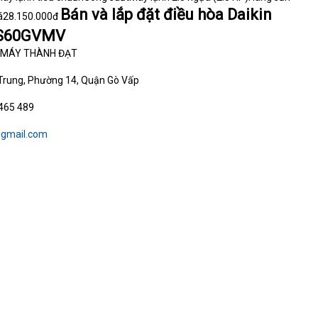
Bán và lắp đặt điều hòa Daikin
iá28.150.000đ
S60GVMV
N MÁY THÀNH ĐẠT
Trung, Phường 14, Quận Gò Vấp
 465 489
gmail.com