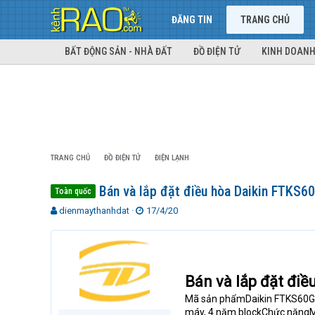
ĐĂNG TIN
TRANG CHỦ
BẤT ĐỘNG SẢN - NHÀ ĐẤT
ĐỒ ĐIỆN TỬ
KINH DOANH
TRANG CHỦ
ĐỒ ĐIỆN TỬ
ĐIỆN LẠNH
Bán và lắp đặt điều hòa Daikin FTK
Toàn quốc
T
N
dienmaythanhdat
17/4/20
h
g
r
à
e
y
a
g
d
ử
Bán và lắp đặt đ
s
i
t
Mã sản phẩmDaikin FTKS6
a
máy, 4 năm blockChức năngM