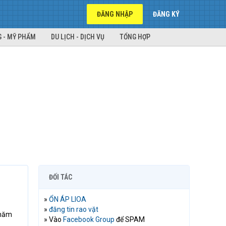
ĐĂNG NHẬP
ĐĂNG KÝ
 - MỸ PHẨM
DU LỊCH - DỊCH VỤ
TỔNG HỢP
ĐỐI TÁC
»
ỔN ÁP LIOA
»
đăng tin rao vặt
 năm
» Vào
Facebook Group
để SPAM