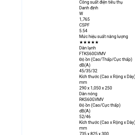
Công suất điện tiêu thụ
Danh định
W
1,765
CSPF
5.54
Mức hiệu suất năng lượng
★★★★★
Dàn lạnh
FTKS60GVMV
Độ ồn (Cao/Thấp/Cực thấp)
dB(A)
45/35/32
Kích thước (Cao x Rộng x Dày
mm
290 x 1,050 x 250
Dàn nóng
RKS60GVMV
Độ ồn (Cao/Cực thấp)
dB(A)
52/46
Kích thước (Cao x Rộng x Dày
mm
735 x 825 x 300