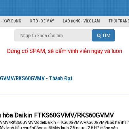
 - XÂY DỰNG
Ô TÔ - XE MÁY
LAO ĐỘNG - VIỆC LÀM
THỜI TRANG
TÌM
Đừng cố SPAM, sẽ cấm vĩnh viễn ngay và luôn
S60GVMV/RKS60GVMV - Thành Đạt
iều hòa Daikin FTKS60GVMV/RKS60GVMV
0GVMV/RKS60GVMVModelDaikin FTKS60GVMV/RKS60GVMVBảo hành1
áy lạnh tiêu chuẩnCông suấtMáy lạnh 2.5 ngựa (2.5 HP)Hãng sản